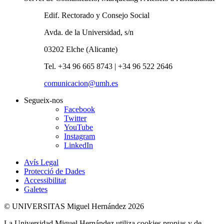
Edif. Rectorado y Consejo Social
Avda. de la Universidad, s/n
03202 Elche (Alicante)
Tel. +34 96 665 8743 | +34 96 522 2646
comunicacion@umh.es
Segueix-nos
Facebook
Twitter
YouTube
Instagram
LinkedIn
Avís Legal
Protecció de Dades
Accessibilitat
Galetes
© UNIVERSITAS Miguel Hernández 2026
La Universidad Miguel Hernández utiliza cookies propias y de