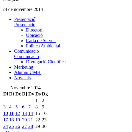
24 de novembre 2014
Presentació
Presentació
Directori
Ubicació
Carta de Serveis
Política Ambiental
Comunicació
Comunicació
Divulgació Científica
Marketing
Alumni UMH
Novetats
Novembre 2014
Dl
Dt
Dc
Dj
Dv
Ds
Dg
1
2
3
4
5
6
7
8
9
10
11
12
13
14
15
16
17
18
19
20
21
22
23
24
25
26
27
28
29
30