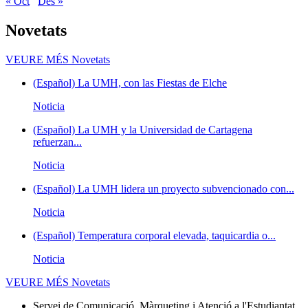
« Oct
Des »
Novetats
VEURE MÉS
Novetats
(Español) La UMH, con las Fiestas de Elche
Noticia
(Español) La UMH y la Universidad de Cartagena
refuerzan...
Noticia
(Español) La UMH lidera un proyecto subvencionado con...
Noticia
(Español) Temperatura corporal elevada, taquicardia o...
Noticia
VEURE MÉS
Novetats
Servei de Comunicació, Màrqueting i Atenció a l'Estudiantat