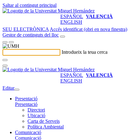
Saltar al contingut principal
ESPAÑOL
VALENCIÀ
ENGLISH
SEU ELECTRÒNICA
Accés identificat (obri en nova finestra)
Gestor de continguts del lloc
Introdueix la teua cerca
ESPAÑOL
VALENCIÀ
ENGLISH
Editar
Presentació
Presentació
Directori
Ubicació
Carta de Serveis
Política Ambiental
Comunicació
Comunicació