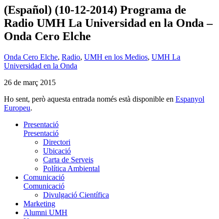
(Español) (10-12-2014) Programa de
Radio UMH La Universidad en la Onda –
Onda Cero Elche
Onda Cero Elche
,
Radio
,
UMH en los Medios
,
UMH La
Universidad en la Onda
26 de març 2015
Ho sent, però aquesta entrada només està disponible en
Espanyol
Europeu
.
Presentació
Presentació
Directori
Ubicació
Carta de Serveis
Política Ambiental
Comunicació
Comunicació
Divulgació Científica
Marketing
Alumni UMH