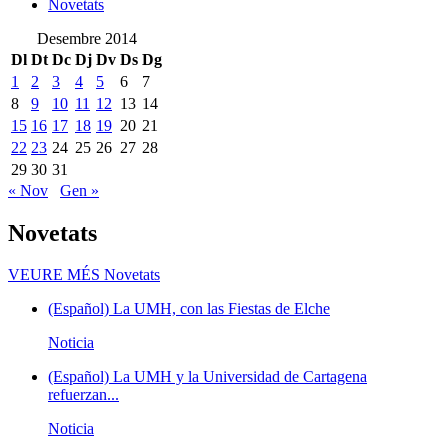
Novetats
Desembre 2014
Dl
Dt
Dc
Dj
Dv
Ds
Dg
1
2
3
4
5
6
7
8
9
10
11
12
13
14
15
16
17
18
19
20
21
22
23
24
25
26
27
28
29
30
31
« Nov
Gen »
Novetats
VEURE MÉS
Novetats
(Español) La UMH, con las Fiestas de Elche
Noticia
(Español) La UMH y la Universidad de Cartagena
refuerzan...
Noticia