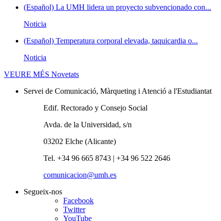
(Español) La UMH lidera un proyecto subvencionado con...
Noticia
(Español) Temperatura corporal elevada, taquicardia o...
Noticia
VEURE MÉS
Novetats
Servei de Comunicació, Màrqueting i Atenció a l'Estudiantat
Edif. Rectorado y Consejo Social
Avda. de la Universidad, s/n
03202 Elche (Alicante)
Tel. +34 96 665 8743 | +34 96 522 2646
comunicacion@umh.es
Segueix-nos
Facebook
Twitter
YouTube