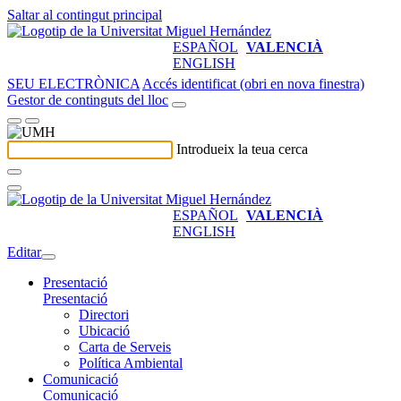
Saltar al contingut principal
ESPAÑOL
VALENCIÀ
ENGLISH
SEU ELECTRÒNICA
Accés identificat (obri en nova finestra)
Gestor de continguts del lloc
Introdueix la teua cerca
ESPAÑOL
VALENCIÀ
ENGLISH
Editar
Presentació
Presentació
Directori
Ubicació
Carta de Serveis
Política Ambiental
Comunicació
Comunicació