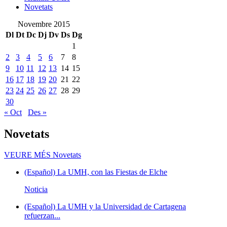
Novetats
Novembre 2015
Dl
Dt
Dc
Dj
Dv
Ds
Dg
1
2
3
4
5
6
7
8
9
10
11
12
13
14
15
16
17
18
19
20
21
22
23
24
25
26
27
28
29
30
« Oct
Des »
Novetats
VEURE MÉS
Novetats
(Español) La UMH, con las Fiestas de Elche
Noticia
(Español) La UMH y la Universidad de Cartagena
refuerzan...