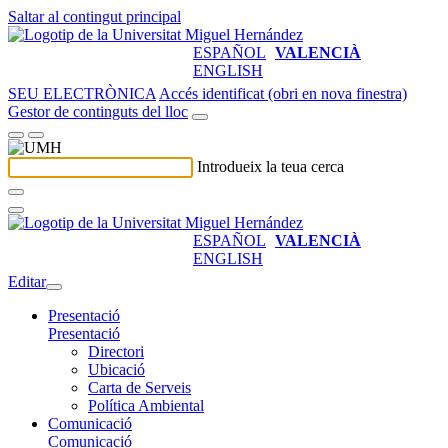
Saltar al contingut principal
ESPAÑOL
VALENCIÀ
ENGLISH
SEU ELECTRÒNICA
Accés identificat (obri en nova finestra)
Gestor de continguts del lloc
Introdueix la teua cerca
ESPAÑOL
VALENCIÀ
ENGLISH
Editar
Presentació
Presentació
Directori
Ubicació
Carta de Serveis
Política Ambiental
Comunicació
Comunicació