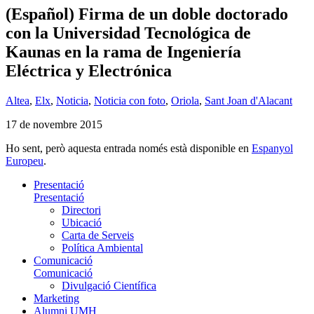
(Español) Firma de un doble doctorado
con la Universidad Tecnológica de
Kaunas en la rama de Ingeniería
Eléctrica y Electrónica
Altea
,
Elx
,
Noticia
,
Noticia con foto
,
Oriola
,
Sant Joan d'Alacant
17 de novembre 2015
Ho sent, però aquesta entrada només està disponible en
Espanyol
Europeu
.
Presentació
Presentació
Directori
Ubicació
Carta de Serveis
Política Ambiental
Comunicació
Comunicació
Divulgació Científica
Marketing
Alumni UMH