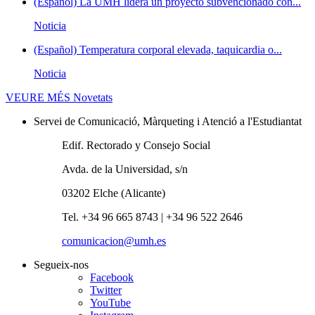
(Español) La UMH lidera un proyecto subvencionado con...
Noticia
(Español) Temperatura corporal elevada, taquicardia o...
Noticia
VEURE MÉS
Novetats
Servei de Comunicació, Màrqueting i Atenció a l'Estudiantat
Edif. Rectorado y Consejo Social
Avda. de la Universidad, s/n
03202 Elche (Alicante)
Tel. +34 96 665 8743 | +34 96 522 2646
comunicacion@umh.es
Segueix-nos
Facebook
Twitter
YouTube