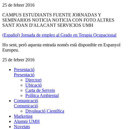
25 de febrer 2016
CAMPUS ESTUDIANTS FUENTE JORNADAS Y
SEMINARIOS NOTICIA NOTICIA CON FOTO ALTRES
SANT JOAN D'ALACANT SERVICIOS UMH
(Español) Jornada de empleo al Grado en Terapia Ocupacional
Ho sent, però aquesta entrada només està disponible en Espanyol
Europeu.
25 de febrer 2016
Presentació
Presentació
Directori
Ubicació
Carta de Serveis
Política Ambiental
Comunicació
Comunicació
Divulgació Científica
Marketing
Alumni UMH
Novetats