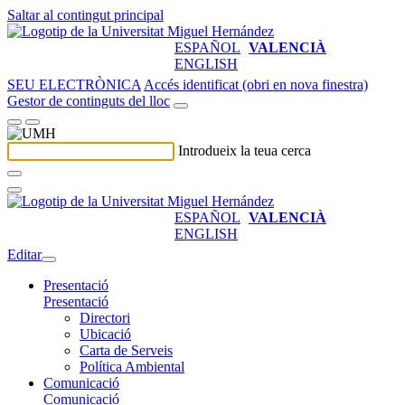
Saltar al contingut principal
ESPAÑOL
VALENCIÀ
ENGLISH
SEU ELECTRÒNICA
Accés identificat (obri en nova finestra)
Gestor de continguts del lloc
Introdueix la teua cerca
ESPAÑOL
VALENCIÀ
ENGLISH
Editar
Presentació
Presentació
Directori
Ubicació
Carta de Serveis
Política Ambiental
Comunicació
Comunicació