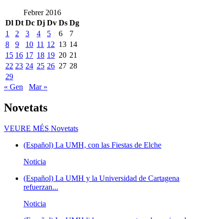
Febrer 2016
Dl
Dt
Dc
Dj
Dv
Ds
Dg
1
2
3
4
5
6
7
8
9
10
11
12
13
14
15
16
17
18
19
20
21
22
23
24
25
26
27
28
29
« Gen
Mar »
Novetats
VEURE MÉS
Novetats
(Español) La UMH, con las Fiestas de Elche
Noticia
(Español) La UMH y la Universidad de Cartagena
refuerzan...
Noticia