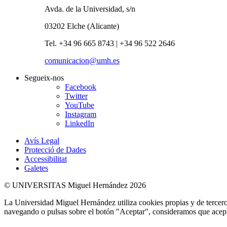
Avda. de la Universidad, s/n
03202 Elche (Alicante)
Tel. +34 96 665 8743 | +34 96 522 2646
comunicacion@umh.es
Segueix-nos
Facebook
Twitter
YouTube
Instagram
LinkedIn
Avís Legal
Protecció de Dades
Accessibilitat
Galetes
© UNIVERSITAS Miguel Hernández 2026
La Universidad Miguel Hernández utiliza cookies propias y de terceros
navegando o pulsas sobre el botón "Aceptar", consideramos que acepta