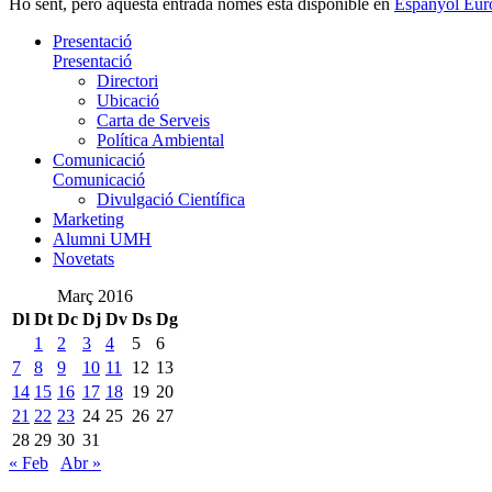
Ho sent, però aquesta entrada només està disponible en
Espanyol Eur
Presentació
Presentació
Directori
Ubicació
Carta de Serveis
Política Ambiental
Comunicació
Comunicació
Divulgació Científica
Marketing
Alumni UMH
Novetats
Març 2016
Dl
Dt
Dc
Dj
Dv
Ds
Dg
1
2
3
4
5
6
7
8
9
10
11
12
13
14
15
16
17
18
19
20
21
22
23
24
25
26
27
28
29
30
31
« Feb
Abr »