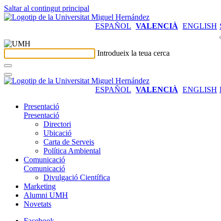
Saltar al contingut principal
ESPAÑOL
VALENCIÀ
ENGLISH
Introdueix la teua cerca
ESPAÑOL
VALENCIÀ
ENGLISH
Presentació
Presentació
Directori
Ubicació
Carta de Serveis
Política Ambiental
Comunicació
Comunicació
Divulgació Científica
Marketing
Alumni UMH
Novetats
Facebook