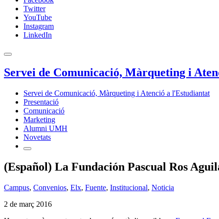
Twitter
YouTube
Instagram
LinkedIn
Servei de Comunicació, Màrqueting i Atenc
Servei de Comunicació, Màrqueting i Atenció a l'Estudiantat
Presentació
Comunicació
Marketing
Alumni UMH
Novetats
(Español) La Fundación Pascual Ros Aguila
Campus
,
Convenios
,
Elx
,
Fuente
,
Institucional
,
Noticia
2 de març 2016