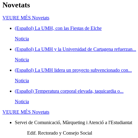
Novetats
VEURE MÉS
Novetats
(Español) La UMH, con las Fiestas de Elche
Noticia
(Español) La UMH y la Universidad de Cartagena refuerzan...
Noticia
(Español) La UMH lidera un proyecto subvencionado con...
Noticia
(Español) Temperatura corporal elevada, taquicardia o...
Noticia
VEURE MÉS
Novetats
Servei de Comunicació, Màrqueting i Atenció a l'Estudiantat
Edif. Rectorado y Consejo Social