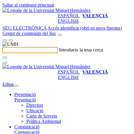
Saltar al contingut principal
ESPAÑOL
VALENCIÀ
ENGLISH
SEU ELECTRÒNICA
Accés identificat (obri en nova finestra)
Gestor de continguts del lloc
Introdueix la teua cerca
ESPAÑOL
VALENCIÀ
ENGLISH
Editar
Presentació
Presentació
Directori
Ubicació
Carta de Serveis
Política Ambiental
Comunicació
Comunicació