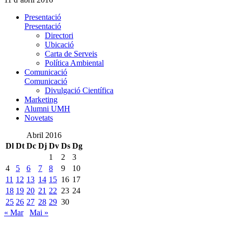
Presentació
Presentació
Directori
Ubicació
Carta de Serveis
Política Ambiental
Comunicació
Comunicació
Divulgació Científica
Marketing
Alumni UMH
Novetats
Abril 2016
Dl
Dt
Dc
Dj
Dv
Ds
Dg
1
2
3
4
5
6
7
8
9
10
11
12
13
14
15
16
17
18
19
20
21
22
23
24
25
26
27
28
29
30
« Mar
Mai »