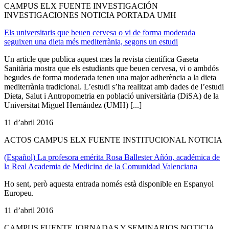
CAMPUS ELX FUENTE INVESTIGACIÓN
INVESTIGACIONES NOTICIA PORTADA UMH
Els universitaris que beuen cervesa o vi de forma moderada
seguixen una dieta més mediterrània, segons un estudi
Un article que publica aquest mes la revista científica Gaseta
Sanitària mostra que els estudiants que beuen cervesa, vi o ambdós
begudes de forma moderada tenen una major adherència a la dieta
mediterrània tradicional. L’estudi s’ha realitzat amb dades de l’estudi
Dieta, Salut i Antropometria en població universitària (DiSA) de la
Universitat Miguel Hernández (UMH) [...]
11 d’abril 2016
ACTOS CAMPUS ELX FUENTE INSTITUCIONAL NOTICIA
(Español) La profesora emérita Rosa Ballester Añón, académica de
la Real Academia de Medicina de la Comunidad Valenciana
Ho sent, però aquesta entrada només està disponible en Espanyol
Europeu.
11 d’abril 2016
CAMPUS FUENTE JORNADAS Y SEMINARIOS NOTICIA