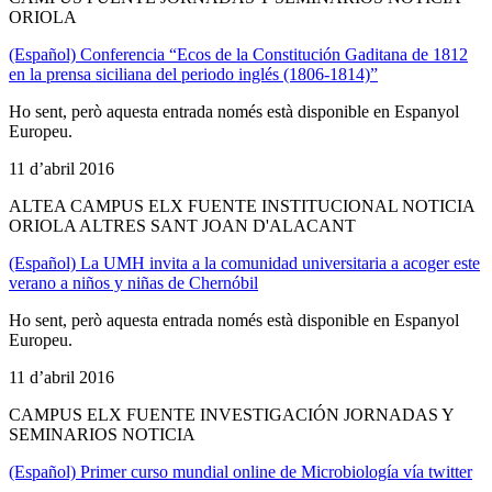
ORIOLA
(Español) Conferencia “Ecos de la Constitución Gaditana de 1812
en la prensa siciliana del periodo inglés (1806-1814)”
Ho sent, però aquesta entrada només està disponible en Espanyol
Europeu.
11 d’abril 2016
ALTEA CAMPUS ELX FUENTE INSTITUCIONAL NOTICIA
ORIOLA ALTRES SANT JOAN D'ALACANT
(Español) La UMH invita a la comunidad universitaria a acoger este
verano a niños y niñas de Chernóbil
Ho sent, però aquesta entrada només està disponible en Espanyol
Europeu.
11 d’abril 2016
CAMPUS ELX FUENTE INVESTIGACIÓN JORNADAS Y
SEMINARIOS NOTICIA
(Español) Primer curso mundial online de Microbiología vía twitter