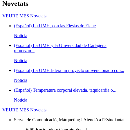
Novetats
VEURE MÉS
Novetats
(Español) La UMH, con las Fiestas de Elche
Noticia
(Español) La UMH y la Universidad de Cartagena
refuerzan...
Noticia
(Español) La UMH lidera un proyecto subvencionado con...
Noticia
(Español) Temperatura corporal elevada, taquicardia o...
Noticia
VEURE MÉS
Novetats
Servei de Comunicació, Màrqueting i Atenció a l'Estudiantat
Edif. Rectorado y Consejo Social