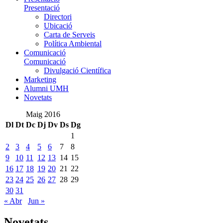
Presentació
Directori
Ubicació
Carta de Serveis
Política Ambiental
Comunicació
Comunicació
Divulgació Científica
Marketing
Alumni UMH
Novetats
Maig 2016
Dl
Dt
Dc
Dj
Dv
Ds
Dg
1
2
3
4
5
6
7
8
9
10
11
12
13
14
15
16
17
18
19
20
21
22
23
24
25
26
27
28
29
30
31
« Abr
Jun »
Novetats