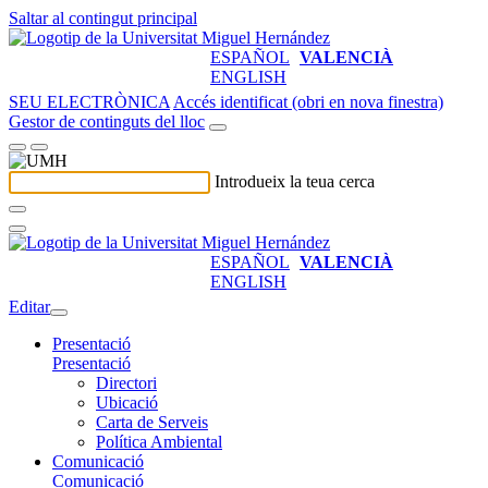
Saltar al contingut principal
ESPAÑOL
VALENCIÀ
ENGLISH
SEU ELECTRÒNICA
Accés identificat (obri en nova finestra)
Gestor de continguts del lloc
Introdueix la teua cerca
ESPAÑOL
VALENCIÀ
ENGLISH
Editar
Presentació
Presentació
Directori
Ubicació
Carta de Serveis
Política Ambiental
Comunicació
Comunicació