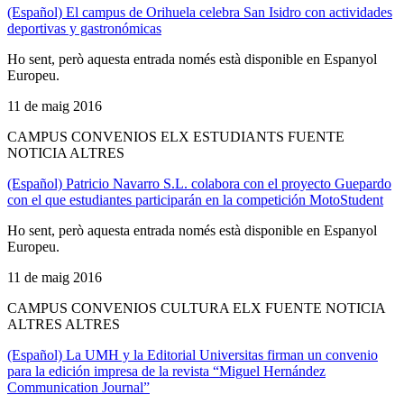
(Español) El campus de Orihuela celebra San Isidro con actividades
deportivas y gastronómicas
Ho sent, però aquesta entrada només està disponible en Espanyol
Europeu.
11 de maig 2016
CAMPUS CONVENIOS ELX ESTUDIANTS FUENTE
NOTICIA ALTRES
(Español) Patricio Navarro S.L. colabora con el proyecto Guepardo
con el que estudiantes participarán en la competición MotoStudent
Ho sent, però aquesta entrada només està disponible en Espanyol
Europeu.
11 de maig 2016
CAMPUS CONVENIOS CULTURA ELX FUENTE NOTICIA
ALTRES ALTRES
(Español) La UMH y la Editorial Universitas firman un convenio
para la edición impresa de la revista “Miguel Hernández
Communication Journal”