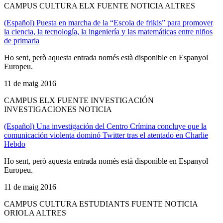
CAMPUS CULTURA ELX FUENTE NOTICIA ALTRES
(Español) Puesta en marcha de la “Escola de frikis” para promover
la ciencia, la tecnología, la ingeniería y las matemáticas entre niños
de primaria
Ho sent, però aquesta entrada només està disponible en Espanyol
Europeu.
11 de maig 2016
CAMPUS ELX FUENTE INVESTIGACIÓN
INVESTIGACIONES NOTICIA
(Español) Una investigación del Centro Crímina concluye que la
comunicación violenta dominó Twitter tras el atentado en Charlie
Hebdo
Ho sent, però aquesta entrada només està disponible en Espanyol
Europeu.
11 de maig 2016
CAMPUS CULTURA ESTUDIANTS FUENTE NOTICIA
ORIOLA ALTRES