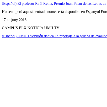
(Español) El profesor Raúl Reina, Premio Juan Palau de las Letras d
Ho sent, però aquesta entrada només està disponible en Espanyol Eur
17 de juny 2016
CAMPUS ELX NOTICIA UMH TV
(Español) UMH Televisión dedica un reportaje a la prueba de evaluac