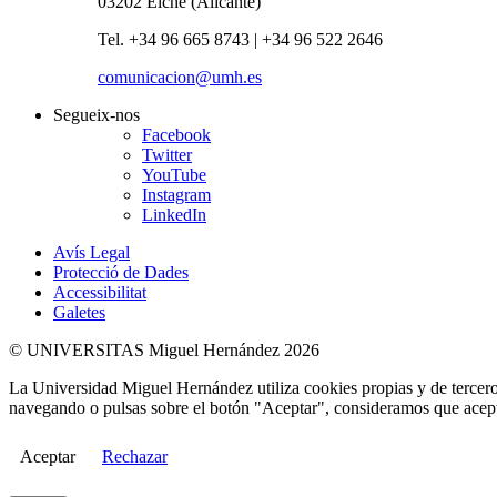
03202 Elche (Alicante)
Tel. +34 96 665 8743 | +34 96 522 2646
comunicacion@umh.es
Segueix-nos
Facebook
Twitter
YouTube
Instagram
LinkedIn
Avís Legal
Protecció de Dades
Accessibilitat
Galetes
© UNIVERSITAS Miguel Hernández 2026
La Universidad Miguel Hernández utiliza cookies propias y de terceros
navegando o pulsas sobre el botón "Aceptar", consideramos que acepta
Aceptar
Rechazar