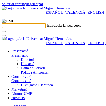
Saltar al contingut principal
ESPAÑOL
VALENCIÀ
ENGLISH
Introdueix la teua cerca
ESPAÑOL
VALENCIÀ
ENGLISH
Presentació
Presentació
Directori
Ubicació
Carta de Serveis
Política Ambiental
Comunicació
Comunicació
Divulgació Científica
Marketing
Alumni UMH
Novetats
Facebook