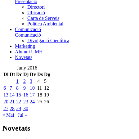
Presentació
Directori
Ubicació
Carta de Serveis
Política Ambiental
Comunicació
Comunicació
Divulgació Científica
Marketing
Alumni UMH
Novetats
Juny 2016
Dl
Dt
Dc
Dj
Dv
Ds
Dg
1
2
3
4
5
6
7
8
9
10
11
12
13
14
15
16
17
18
19
20
21
22
23
24
25
26
27
28
29
30
« Mai
Jul »
Novetats