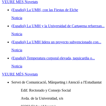
VEURE MÉS
Novetats
(Español) La UMH, con las Fiestas de Elche
Noticia
(Español) La UMH y la Universidad de Cartagena refuerzan...
Noticia
(Español) La UMH lidera un proyecto subvencionado con...
Noticia
(Español) Temperatura corporal elevada, taquicardia o...
Noticia
VEURE MÉS
Novetats
Servei de Comunicació, Màrqueting i Atenció a l'Estudiantat
Edif. Rectorado y Consejo Social
Avda. de la Universidad, s/n