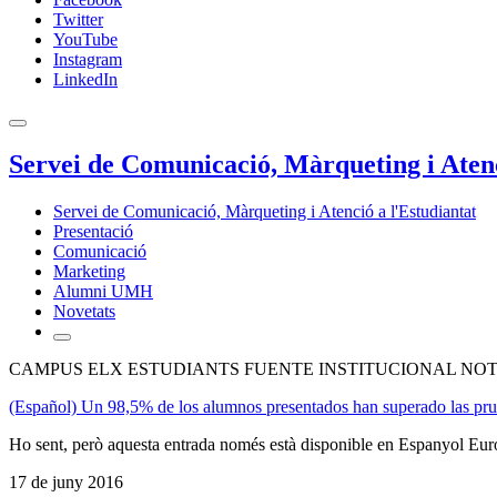
Twitter
YouTube
Instagram
LinkedIn
Servei de Comunicació, Màrqueting i Atenc
Servei de Comunicació, Màrqueting i Atenció a l'Estudiantat
Presentació
Comunicació
Marketing
Alumni UMH
Novetats
CAMPUS ELX ESTUDIANTS FUENTE INSTITUCIONAL NOT
(Español) Un 98,5% de los alumnos presentados han superado las pru
Ho sent, però aquesta entrada només està disponible en Espanyol Eur
17 de juny 2016