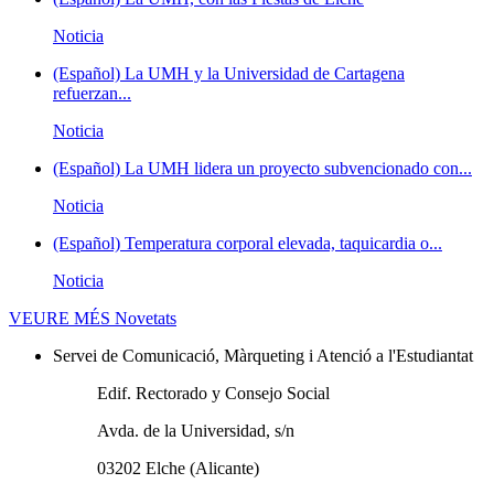
Noticia
(Español) La UMH y la Universidad de Cartagena
refuerzan...
Noticia
(Español) La UMH lidera un proyecto subvencionado con...
Noticia
(Español) Temperatura corporal elevada, taquicardia o...
Noticia
VEURE MÉS
Novetats
Servei de Comunicació, Màrqueting i Atenció a l'Estudiantat
Edif. Rectorado y Consejo Social
Avda. de la Universidad, s/n
03202 Elche (Alicante)