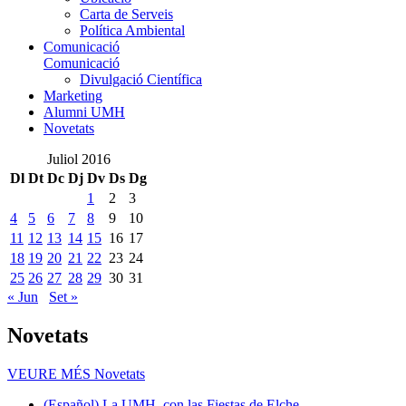
Carta de Serveis
Política Ambiental
Comunicació
Comunicació
Divulgació Científica
Marketing
Alumni UMH
Novetats
Juliol 2016
Dl
Dt
Dc
Dj
Dv
Ds
Dg
1
2
3
4
5
6
7
8
9
10
11
12
13
14
15
16
17
18
19
20
21
22
23
24
25
26
27
28
29
30
31
« Jun
Set »
Novetats
VEURE MÉS
Novetats
(Español) La UMH, con las Fiestas de Elche