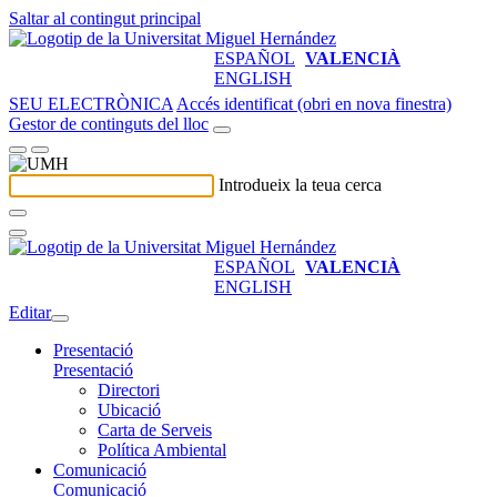
Saltar al contingut principal
ESPAÑOL
VALENCIÀ
ENGLISH
SEU ELECTRÒNICA
Accés identificat (obri en nova finestra)
Gestor de continguts del lloc
Introdueix la teua cerca
ESPAÑOL
VALENCIÀ
ENGLISH
Editar
Presentació
Presentació
Directori
Ubicació
Carta de Serveis
Política Ambiental
Comunicació
Comunicació