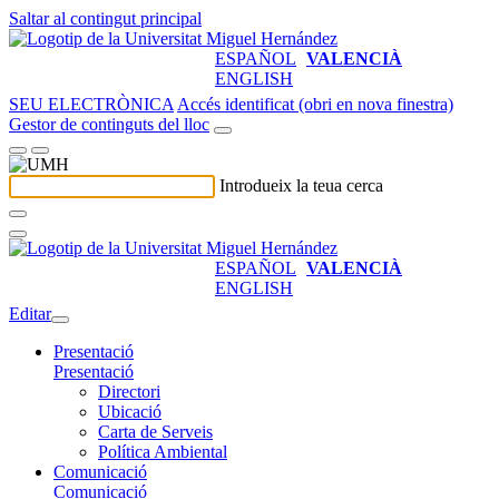
Saltar al contingut principal
ESPAÑOL
VALENCIÀ
ENGLISH
SEU ELECTRÒNICA
Accés identificat (obri en nova finestra)
Gestor de continguts del lloc
Introdueix la teua cerca
ESPAÑOL
VALENCIÀ
ENGLISH
Editar
Presentació
Presentació
Directori
Ubicació
Carta de Serveis
Política Ambiental
Comunicació
Comunicació