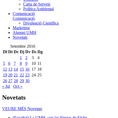
Carta de Serveis
Política Ambiental
Comunicació
Comunicació
Divulgació Científica
Marketing
Alumni UMH
Novetats
Setembre 2016
Dl
Dt
Dc
Dj
Dv
Ds
Dg
1
2
3
4
5
6
7
8
9
10
11
12
13
14
15
16
17
18
19
20
21
22
23
24
25
26
27
28
29
30
« Jul
Oct »
Novetats
VEURE MÉS
Novetats
(Español) La UMH, con las Fiestas de Elche