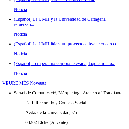
Noticia
(Español) La UMH y la Universidad de Cartagena
refuerzan...
Noticia
(Español) La UMH lidera un proyecto subvencionado con...
Noticia
(Español) Temperatura corporal elevada, taquicardia o...
Noticia
VEURE MÉS
Novetats
Servei de Comunicació, Màrqueting i Atenció a l'Estudiantat
Edif. Rectorado y Consejo Social
Avda. de la Universidad, s/n
03202 Elche (Alicante)