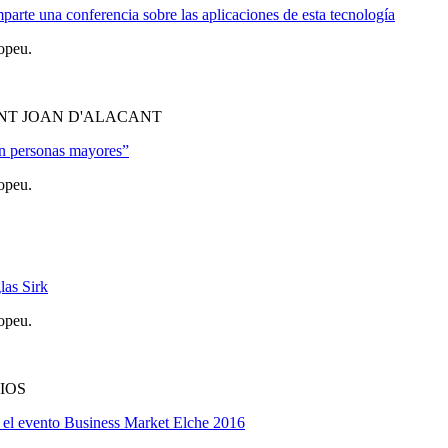
arte una conferencia sobre las aplicaciones de esta tecnología
opeu.
NT JOAN D'ALACANT
 en personas mayores”
opeu.
las Sirk
opeu.
IOS
n el evento Business Market Elche 2016