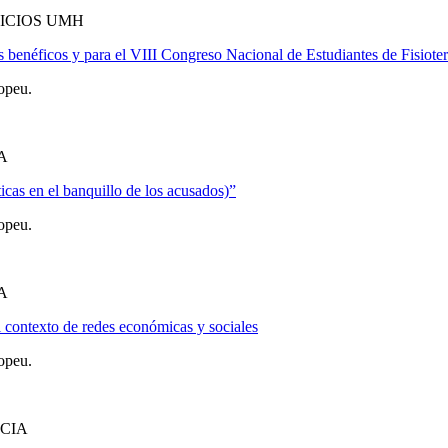
ICIOS UMH
s benéficos y para el VIII Congreso Nacional de Estudiantes de Fisiote
opeu.
A
cas en el banquillo de los acusados)”
opeu.
A
l contexto de redes económicas y sociales
opeu.
CIA