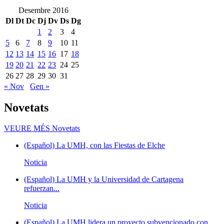
Desembre 2016
Dl
Dt
Dc
Dj
Dv
Ds
Dg
1
2
3
4
5
6
7
8
9
10
11
12
13
14
15
16
17
18
19
20
21
22
23
24
25
26
27
28
29
30
31
« Nov
Gen »
Novetats
VEURE MÉS
Novetats
(Español) La UMH, con las Fiestas de Elche
Noticia
(Español) La UMH y la Universidad de Cartagena
refuerzan...
Noticia
(Español) La UMH lidera un proyecto subvencionado con...