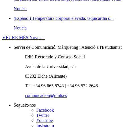
Noticia
(Español) Temperatura corporal elevada, taquicardia o...
Noticia
VEURE MÉS
Novetats
Servei de Comunicació, Màrqueting i Atenció a l'Estudiantat
Edif. Rectorado y Consejo Social
Avda. de la Universidad, s/n
03202 Elche (Alicante)
Tel. +34 96 665 8743 | +34 96 522 2646
comunicacion@umh.es
Segueix-nos
Facebook
Twitter
YouTube
Instagram