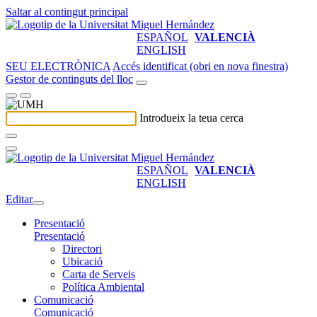
Saltar al contingut principal
ESPAÑOL
VALENCIÀ
ENGLISH
SEU ELECTRÒNICA
Accés identificat (obri en nova finestra)
Gestor de continguts del lloc
Introdueix la teua cerca
ESPAÑOL
VALENCIÀ
ENGLISH
Editar
Presentació
Presentació
Directori
Ubicació
Carta de Serveis
Política Ambiental
Comunicació
Comunicació