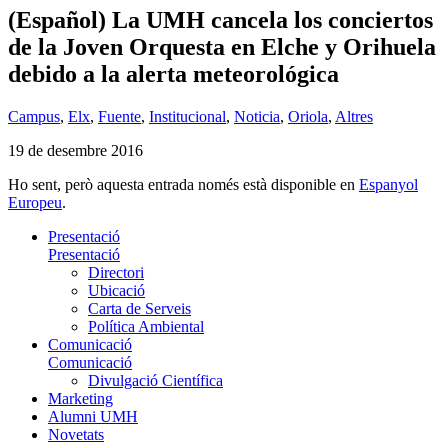
(Español) La UMH cancela los conciertos
de la Joven Orquesta en Elche y Orihuela
debido a la alerta meteorológica
Campus
,
Elx
,
Fuente
,
Institucional
,
Noticia
,
Oriola
,
Altres
19 de desembre 2016
Ho sent, però aquesta entrada només està disponible en
Espanyol
Europeu
.
Presentació
Presentació
Directori
Ubicació
Carta de Serveis
Política Ambiental
Comunicació
Comunicació
Divulgació Científica
Marketing
Alumni UMH
Novetats