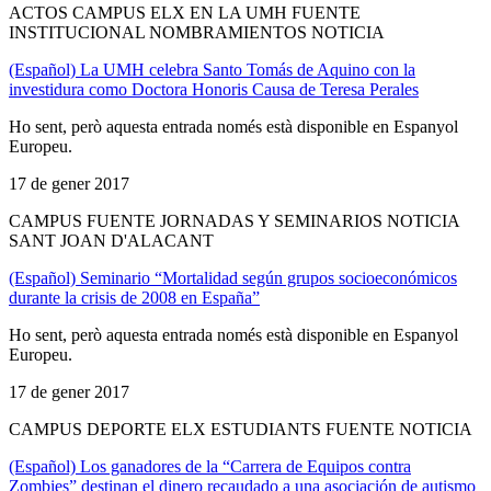
ACTOS CAMPUS ELX EN LA UMH FUENTE
INSTITUCIONAL NOMBRAMIENTOS NOTICIA
(Español) La UMH celebra Santo Tomás de Aquino con la
investidura como Doctora Honoris Causa de Teresa Perales
Ho sent, però aquesta entrada només està disponible en Espanyol
Europeu.
17 de gener 2017
CAMPUS FUENTE JORNADAS Y SEMINARIOS NOTICIA
SANT JOAN D'ALACANT
(Español) Seminario “Mortalidad según grupos socioeconómicos
durante la crisis de 2008 en España”
Ho sent, però aquesta entrada només està disponible en Espanyol
Europeu.
17 de gener 2017
CAMPUS DEPORTE ELX ESTUDIANTS FUENTE NOTICIA
(Español) Los ganadores de la “Carrera de Equipos contra
Zombies” destinan el dinero recaudado a una asociación de autismo