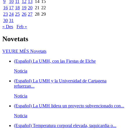
9
10
11
12
13
14
15
16
17
18
19
20
21
22
23
24
25
26
27
28
29
30
31
« Des
Feb »
Novetats
VEURE MÉS
Novetats
(Español) La UMH, con las Fiestas de Elche
Noticia
(Español) La UMH y la Universidad de Cartagena
refuerzan...
Noticia
(Español) La UMH lidera un proyecto subvencionado con...
Noticia
(Español) Temperatura corporal elevada, taquicardia o...