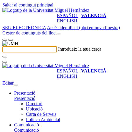
Saltar al contingut principal
ESPAÑOL
VALENCIÀ
ENGLISH
SEU ELECTRÒNICA
Accés identificat (obri en nova finestra)
Gestor de continguts del lloc
Introdueix la teua cerca
ESPAÑOL
VALENCIÀ
ENGLISH
Editar
Presentació
Presentació
Directori
Ubicació
Carta de Serveis
Política Ambiental
Comunicació
Comunicació