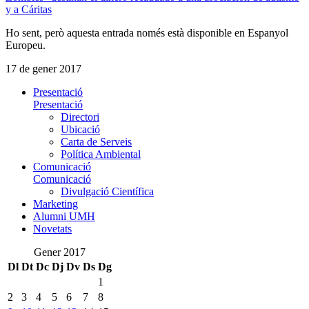
y a Cáritas
Ho sent, però aquesta entrada només està disponible en Espanyol
Europeu.
17 de gener 2017
Presentació
Presentació
Directori
Ubicació
Carta de Serveis
Política Ambiental
Comunicació
Comunicació
Divulgació Científica
Marketing
Alumni UMH
Novetats
Gener 2017
Dl
Dt
Dc
Dj
Dv
Ds
Dg
1
2
3
4
5
6
7
8