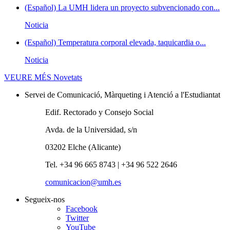
(Español) La UMH lidera un proyecto subvencionado con...
Noticia
(Español) Temperatura corporal elevada, taquicardia o...
Noticia
VEURE MÉS
Novetats
Servei de Comunicació, Màrqueting i Atenció a l'Estudiantat
Edif. Rectorado y Consejo Social
Avda. de la Universidad, s/n
03202 Elche (Alicante)
Tel. +34 96 665 8743 | +34 96 522 2646
comunicacion@umh.es
Segueix-nos
Facebook
Twitter
YouTube