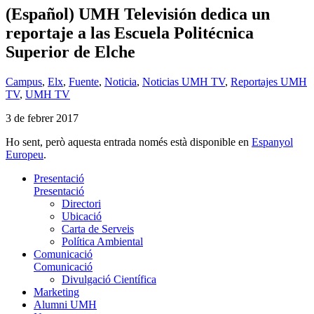
(Español) UMH Televisión dedica un
reportaje a las Escuela Politécnica
Superior de Elche
Campus
,
Elx
,
Fuente
,
Noticia
,
Noticias UMH TV
,
Reportajes UMH
TV
,
UMH TV
3 de febrer 2017
Ho sent, però aquesta entrada només està disponible en
Espanyol
Europeu
.
Presentació
Presentació
Directori
Ubicació
Carta de Serveis
Política Ambiental
Comunicació
Comunicació
Divulgació Científica
Marketing
Alumni UMH