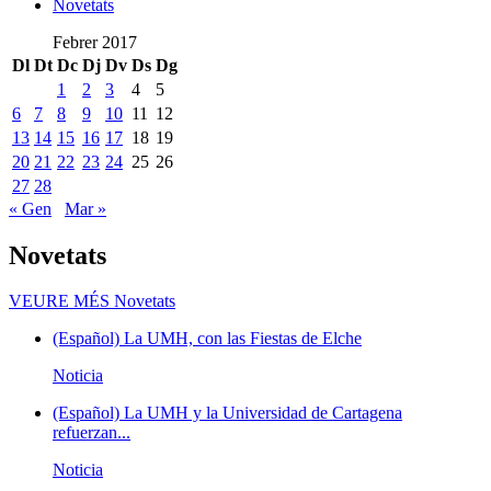
Novetats
Febrer 2017
Dl
Dt
Dc
Dj
Dv
Ds
Dg
1
2
3
4
5
6
7
8
9
10
11
12
13
14
15
16
17
18
19
20
21
22
23
24
25
26
27
28
« Gen
Mar »
Novetats
VEURE MÉS
Novetats
(Español) La UMH, con las Fiestas de Elche
Noticia
(Español) La UMH y la Universidad de Cartagena
refuerzan...
Noticia