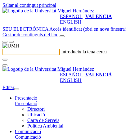
Saltar al contingut principal
ESPAÑOL
VALENCIÀ
ENGLISH
SEU ELECTRÒNICA
Accés identificat (obri en nova finestra)
Gestor de continguts del lloc
Introdueix la teua cerca
ESPAÑOL
VALENCIÀ
ENGLISH
Editar
Presentació
Presentació
Directori
Ubicació
Carta de Serveis
Política Ambiental
Comunicació
Comunicació