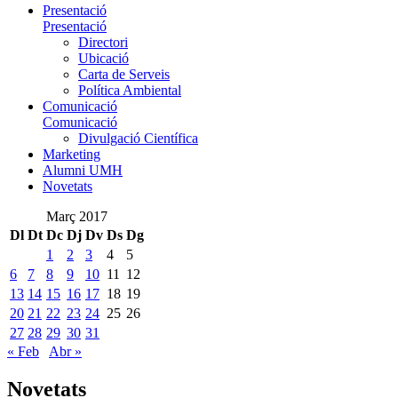
Presentació
Presentació
Directori
Ubicació
Carta de Serveis
Política Ambiental
Comunicació
Comunicació
Divulgació Científica
Marketing
Alumni UMH
Novetats
Març 2017
Dl
Dt
Dc
Dj
Dv
Ds
Dg
1
2
3
4
5
6
7
8
9
10
11
12
13
14
15
16
17
18
19
20
21
22
23
24
25
26
27
28
29
30
31
« Feb
Abr »
Novetats