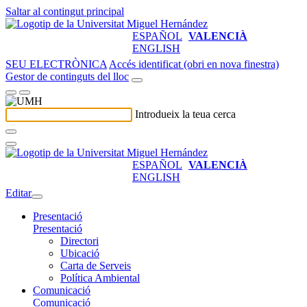
Saltar al contingut principal
ESPAÑOL
VALENCIÀ
ENGLISH
SEU ELECTRÒNICA
Accés identificat (obri en nova finestra)
Gestor de continguts del lloc
Introdueix la teua cerca
ESPAÑOL
VALENCIÀ
ENGLISH
Editar
Presentació
Presentació
Directori
Ubicació
Carta de Serveis
Política Ambiental
Comunicació
Comunicació