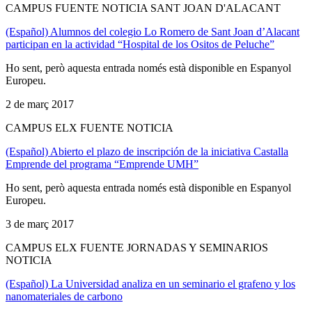
CAMPUS FUENTE NOTICIA SANT JOAN D'ALACANT
(Español) Alumnos del colegio Lo Romero de Sant Joan d’Alacant
participan en la actividad “Hospital de los Ositos de Peluche”
Ho sent, però aquesta entrada només està disponible en Espanyol
Europeu.
2 de març 2017
CAMPUS ELX FUENTE NOTICIA
(Español) Abierto el plazo de inscripción de la iniciativa Castalla
Emprende del programa “Emprende UMH”
Ho sent, però aquesta entrada només està disponible en Espanyol
Europeu.
3 de març 2017
CAMPUS ELX FUENTE JORNADAS Y SEMINARIOS
NOTICIA
(Español) La Universidad analiza en un seminario el grafeno y los
nanomateriales de carbono