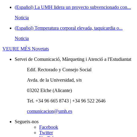
(Español) La UMH lidera un proyecto subvencionado con...
Noticia
(Español) Temperatura corporal elevada, taquicardia o...
Noticia
VEURE MÉS
Novetats
Servei de Comunicació, Màrqueting i Atenció a l'Estudiantat
Edif. Rectorado y Consejo Social
Avda. de la Universidad, s/n
03202 Elche (Alicante)
Tel. +34 96 665 8743 | +34 96 522 2646
comunicacion@umh.es
Segueix-nos
Facebook
Twitter