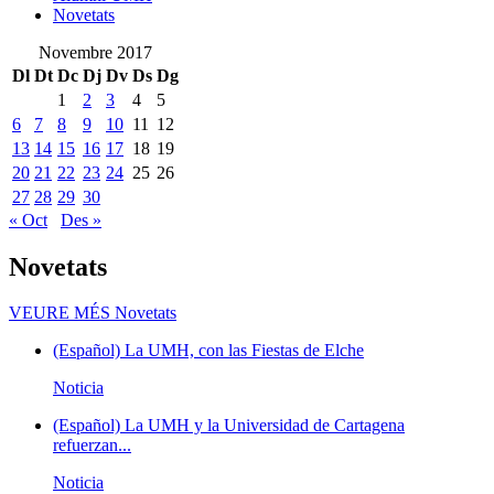
Novetats
Novembre 2017
Dl
Dt
Dc
Dj
Dv
Ds
Dg
1
2
3
4
5
6
7
8
9
10
11
12
13
14
15
16
17
18
19
20
21
22
23
24
25
26
27
28
29
30
« Oct
Des »
Novetats
VEURE MÉS
Novetats
(Español) La UMH, con las Fiestas de Elche
Noticia
(Español) La UMH y la Universidad de Cartagena
refuerzan...
Noticia