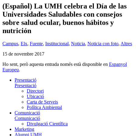
(Español) La UMH celebra el Día de las
Universidades Saludables con consejos
sobre salud ocular, buenos hábitos y
nutrición
Campus
,
Elx
,
Fuente
,
Institucional
,
Noticia
,
Noticia con foto
,
Altres
15 de novembre 2017
Ho sent, però aquesta entrada només està disponible en
Espanyol
Europeu
.
Presentació
Presentació
Directori
Ubicació
Carta de Serveis
Política Ambiental
Comunicació
Comunicació
Divulgació Científica
Marketing
Alumni UMH