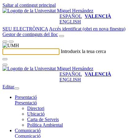
Saltar al contingut principal
ESPAÑOL
VALENCIÀ
ENGLISH
SEU ELECTRÒNICA
Accés identificat (obri en nova finestra)
Gestor de continguts del lloc
Introdueix la teua cerca
ESPAÑOL
VALENCIÀ
ENGLISH
Editar
Presentació
Presentació
Directori
Ubicació
Carta de Serveis
Política Ambiental
Comunicació
Comunicació