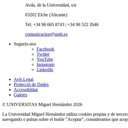
Avda. de la Universidad, s/n
03202 Elche (Alicante)
Tel. +34 96 665 8743 | +34 96 522 2646
comunicacion@umh.es
Segueix-nos
Facebook
Twitter
YouTube
Instagram
LinkedIn
Avís Legal
Protecció de Dades
Accessibilitat
Galetes
© UNIVERSITAS Miguel Hernández 2026
La Universidad Miguel Hernández utiliza cookies propias y de terceros
navegando o pulsas sobre el botón "Aceptar", consideramos que acepta