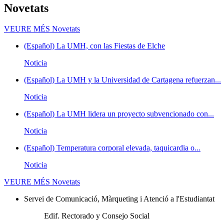
Novetats
VEURE MÉS
Novetats
(Español) La UMH, con las Fiestas de Elche
Noticia
(Español) La UMH y la Universidad de Cartagena refuerzan...
Noticia
(Español) La UMH lidera un proyecto subvencionado con...
Noticia
(Español) Temperatura corporal elevada, taquicardia o...
Noticia
VEURE MÉS
Novetats
Servei de Comunicació, Màrqueting i Atenció a l'Estudiantat
Edif. Rectorado y Consejo Social