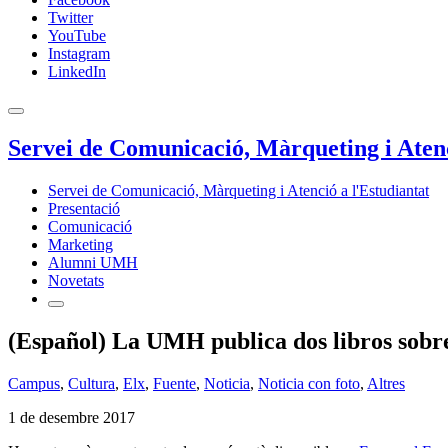
Twitter
YouTube
Instagram
LinkedIn
Servei de Comunicació, Màrqueting i Atenc
Servei de Comunicació, Màrqueting i Atenció a l'Estudiantat
Presentació
Comunicació
Marketing
Alumni UMH
Novetats
(Español) La UMH publica dos libros sobr
Campus
,
Cultura
,
Elx
,
Fuente
,
Noticia
,
Noticia con foto
,
Altres
1 de desembre 2017