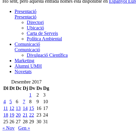
Ho sent, però aquesta entrada només està disponible en
Espanyol Eur
Presentació
Presentació
Directori
Ubicació
Carta de Serveis
Política Ambiental
Comunicació
Comunicació
Divulgació Científica
Marketing
Alumni UMH
Novetats
Desembre 2017
Dl
Dt
Dc
Dj
Dv
Ds
Dg
1
2
3
4
5
6
7
8
9
10
11
12
13
14
15
16
17
18
19
20
21
22
23
24
25
26
27
28
29
30
31
« Nov
Gen »