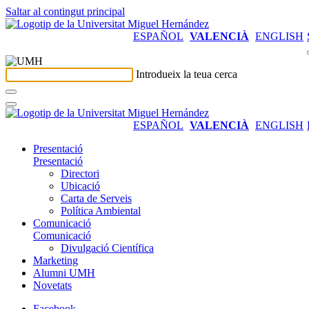
Saltar al contingut principal
ESPAÑOL
VALENCIÀ
ENGLISH
Introdueix la teua cerca
ESPAÑOL
VALENCIÀ
ENGLISH
Presentació
Presentació
Directori
Ubicació
Carta de Serveis
Política Ambiental
Comunicació
Comunicació
Divulgació Científica
Marketing
Alumni UMH
Novetats
Facebook