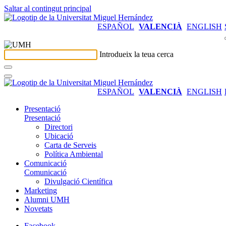
Saltar al contingut principal
ESPAÑOL
VALENCIÀ
ENGLISH
Introdueix la teua cerca
ESPAÑOL
VALENCIÀ
ENGLISH
Presentació
Presentació
Directori
Ubicació
Carta de Serveis
Política Ambiental
Comunicació
Comunicació
Divulgació Científica
Marketing
Alumni UMH
Novetats
Facebook