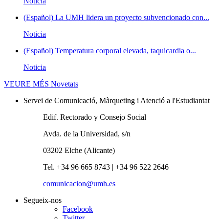
Noticia
(Español) La UMH lidera un proyecto subvencionado con...
Noticia
(Español) Temperatura corporal elevada, taquicardia o...
Noticia
VEURE MÉS
Novetats
Servei de Comunicació, Màrqueting i Atenció a l'Estudiantat
Edif. Rectorado y Consejo Social
Avda. de la Universidad, s/n
03202 Elche (Alicante)
Tel. +34 96 665 8743 | +34 96 522 2646
comunicacion@umh.es
Segueix-nos
Facebook
Twitter