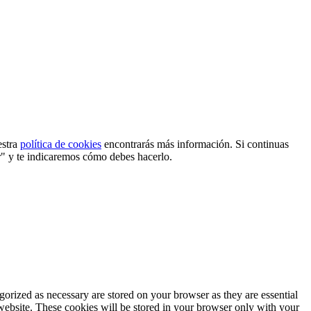
estra
política de cookies
encontrarás más información. Si continuas
r" y te indicaremos cómo debes hacerlo.
gorized as necessary are stored on your browser as they are essential
 website. These cookies will be stored in your browser only with your