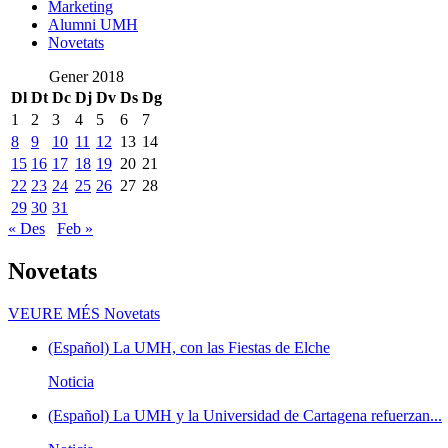
Marketing
Alumni UMH
Novetats
Gener 2018
Dl
Dt
Dc
Dj
Dv
Ds
Dg
1
2
3
4
5
6
7
8
9
10
11
12
13
14
15
16
17
18
19
20
21
22
23
24
25
26
27
28
29
30
31
« Des
Feb »
Novetats
VEURE MÉS
Novetats
(Español) La UMH, con las Fiestas de Elche
Noticia
(Español) La UMH y la Universidad de Cartagena refuerzan...