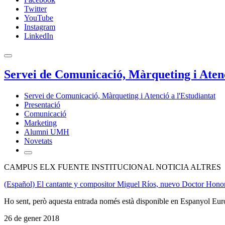
Twitter
YouTube
Instagram
LinkedIn
Servei de Comunicació, Màrqueting i Atenc
Servei de Comunicació, Màrqueting i Atenció a l'Estudiantat
Presentació
Comunicació
Marketing
Alumni UMH
Novetats
CAMPUS ELX FUENTE INSTITUCIONAL NOTICIA ALTRES
(Español) El cantante y compositor Miguel Ríos, nuevo Doctor Hon
Ho sent, però aquesta entrada només està disponible en Espanyol Eur
26 de gener 2018