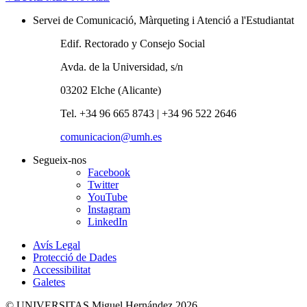
Servei de Comunicació, Màrqueting i Atenció a l'Estudiantat
Edif. Rectorado y Consejo Social
Avda. de la Universidad, s/n
03202 Elche (Alicante)
Tel. +34 96 665 8743 | +34 96 522 2646
comunicacion@umh.es
Segueix-nos
Facebook
Twitter
YouTube
Instagram
LinkedIn
Avís Legal
Protecció de Dades
Accessibilitat
Galetes
© UNIVERSITAS Miguel Hernández 2026