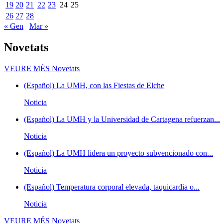
19
20
21
22
23
24
25
26
27
28
« Gen
Mar »
Novetats
VEURE MÉS
Novetats
(Español) La UMH, con las Fiestas de Elche
Noticia
(Español) La UMH y la Universidad de Cartagena refuerzan...
Noticia
(Español) La UMH lidera un proyecto subvencionado con...
Noticia
(Español) Temperatura corporal elevada, taquicardia o...
Noticia
VEURE MÉS
Novetats