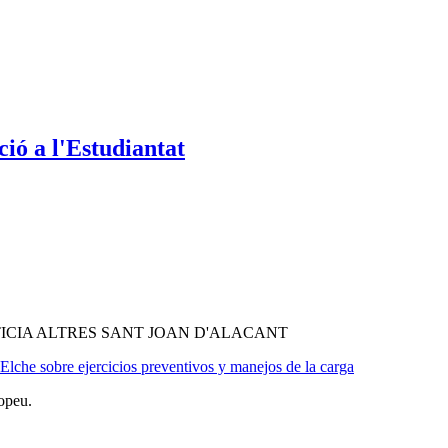
ió a l'Estudiantat
ICIA ALTRES SANT JOAN D'ALACANT
e Elche sobre ejercicios preventivos y manejos de la carga
opeu.