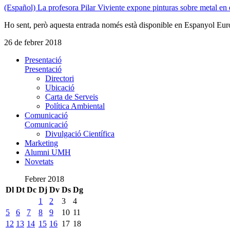
(Español) La profesora Pilar Viviente expone pinturas sobre metal e
Ho sent, però aquesta entrada només està disponible en Espanyol Eur
26 de febrer 2018
Presentació
Presentació
Directori
Ubicació
Carta de Serveis
Política Ambiental
Comunicació
Comunicació
Divulgació Científica
Marketing
Alumni UMH
Novetats
Febrer 2018
Dl
Dt
Dc
Dj
Dv
Ds
Dg
1
2
3
4
5
6
7
8
9
10
11
12
13
14
15
16
17
18