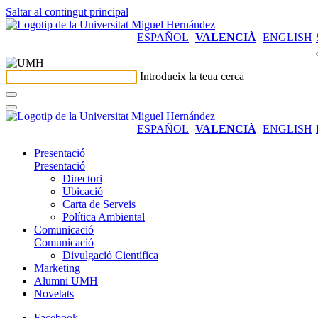
Saltar al contingut principal
ESPAÑOL
VALENCIÀ
ENGLISH
Introdueix la teua cerca
ESPAÑOL
VALENCIÀ
ENGLISH
Presentació
Presentació
Directori
Ubicació
Carta de Serveis
Política Ambiental
Comunicació
Comunicació
Divulgació Científica
Marketing
Alumni UMH
Novetats
Facebook