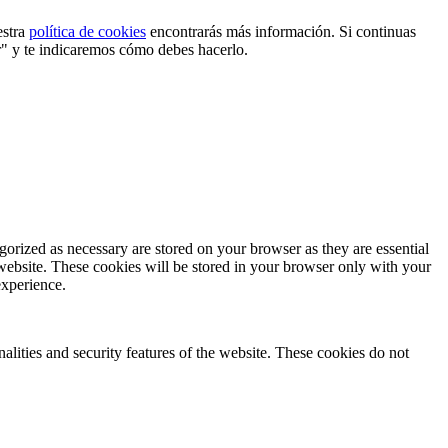
estra
política de cookies
encontrarás más información. Si continuas
r" y te indicaremos cómo debes hacerlo.
gorized as necessary are stored on your browser as they are essential
 website. These cookies will be stored in your browser only with your
experience.
nalities and security features of the website. These cookies do not