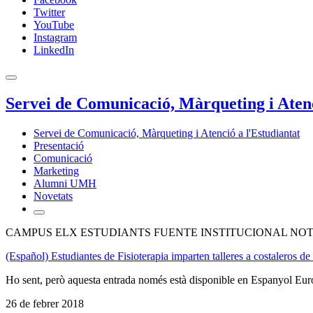
Twitter
YouTube
Instagram
LinkedIn
Servei de Comunicació, Màrqueting i Atenc
Servei de Comunicació, Màrqueting i Atenció a l'Estudiantat
Presentació
Comunicació
Marketing
Alumni UMH
Novetats
CAMPUS ELX ESTUDIANTS FUENTE INSTITUCIONAL NOT
(Español) Estudiantes de Fisioterapia imparten talleres a costaleros d
Ho sent, però aquesta entrada només està disponible en Espanyol Eur
26 de febrer 2018