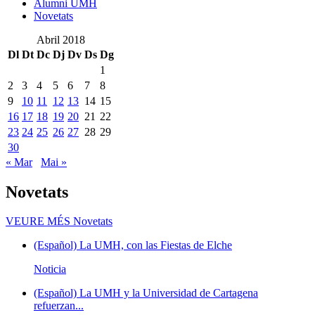
Alumni UMH
Novetats
Abril 2018
Dl
Dt
Dc
Dj
Dv
Ds
Dg
1
2
3
4
5
6
7
8
9
10
11
12
13
14
15
16
17
18
19
20
21
22
23
24
25
26
27
28
29
30
« Mar
Mai »
Novetats
VEURE MÉS
Novetats
(Español) La UMH, con las Fiestas de Elche
Noticia
(Español) La UMH y la Universidad de Cartagena
refuerzan...