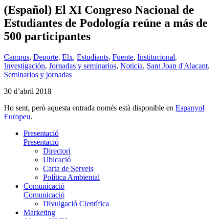
(Español) El XI Congreso Nacional de
Estudiantes de Podología reúne a más de
500 participantes
Campus
,
Deporte
,
Elx
,
Estudiants
,
Fuente
,
Institucional
,
Investigación
,
Jornadas y seminarios
,
Noticia
,
Sant Joan d'Alacant
,
Seminarios y jornadas
30 d’abril 2018
Ho sent, però aquesta entrada només està disponible en
Espanyol
Europeu
.
Presentació
Presentació
Directori
Ubicació
Carta de Serveis
Política Ambiental
Comunicació
Comunicació
Divulgació Científica
Marketing