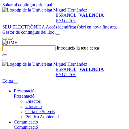
Saltar al contingut principal
ESPAÑOL
VALENCIÀ
ENGLISH
SEU ELECTRÒNICA
Accés identificat (obri en nova finestra)
Gestor de continguts del lloc
Introdueix la teua cerca
ESPAÑOL
VALENCIÀ
ENGLISH
Editar
Presentació
Presentació
Directori
Ubicació
Carta de Serveis
Política Ambiental
Comunicació
Comunicació