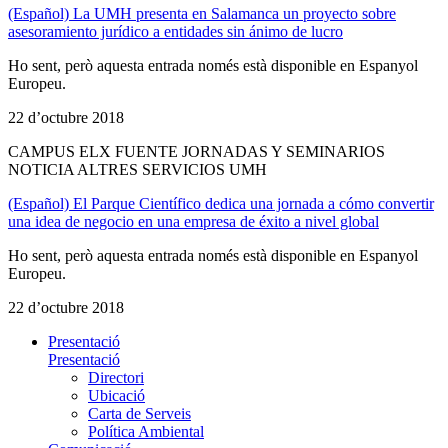
(Español) La UMH presenta en Salamanca un proyecto sobre
asesoramiento jurídico a entidades sin ánimo de lucro
Ho sent, però aquesta entrada només està disponible en Espanyol
Europeu.
22 d’octubre 2018
CAMPUS ELX FUENTE JORNADAS Y SEMINARIOS
NOTICIA ALTRES SERVICIOS UMH
(Español) El Parque Científico dedica una jornada a cómo convertir
una idea de negocio en una empresa de éxito a nivel global
Ho sent, però aquesta entrada només està disponible en Espanyol
Europeu.
22 d’octubre 2018
Presentació
Presentació
Directori
Ubicació
Carta de Serveis
Política Ambiental