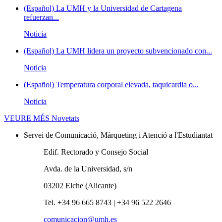
(Español) La UMH y la Universidad de Cartagena
refuerzan...
Noticia
(Español) La UMH lidera un proyecto subvencionado con...
Noticia
(Español) Temperatura corporal elevada, taquicardia o...
Noticia
VEURE MÉS
Novetats
Servei de Comunicació, Màrqueting i Atenció a l'Estudiantat
Edif. Rectorado y Consejo Social
Avda. de la Universidad, s/n
03202 Elche (Alicante)
Tel. +34 96 665 8743 | +34 96 522 2646
comunicacion@umh.es