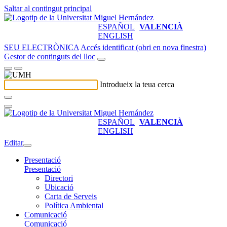
Saltar al contingut principal
ESPAÑOL
VALENCIÀ
ENGLISH
SEU ELECTRÒNICA
Accés identificat (obri en nova finestra)
Gestor de continguts del lloc
Introdueix la teua cerca
ESPAÑOL
VALENCIÀ
ENGLISH
Editar
Presentació
Presentació
Directori
Ubicació
Carta de Serveis
Política Ambiental
Comunicació
Comunicació