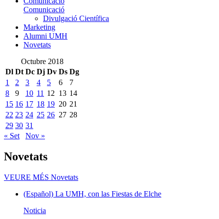
Comunicació
Comunicació
Divulgació Científica
Marketing
Alumni UMH
Novetats
Octubre 2018
Dl
Dt
Dc
Dj
Dv
Ds
Dg
1
2
3
4
5
6
7
8
9
10
11
12
13
14
15
16
17
18
19
20
21
22
23
24
25
26
27
28
29
30
31
« Set
Nov »
Novetats
VEURE MÉS
Novetats
(Español) La UMH, con las Fiestas de Elche
Noticia