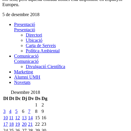
Europeu.
5 de desembre 2018
Presentació
Presentació
Directori
Ubicació
Carta de Serveis
Política Ambiental
Comunicació
Comunicació
Divulgació Científica
Marketing
Alumni UMH
Novetats
Desembre 2018
Dl
Dt
Dc
Dj
Dv
Ds
Dg
1
2
3
4
5
6
7
8
9
10
11
12
13
14
15
16
17
18
19
20
21
22
23
24
25
26
27
28
29
30