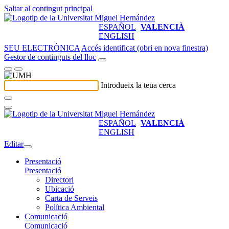
Saltar al contingut principal
ESPAÑOL
VALENCIÀ
ENGLISH
SEU ELECTRÒNICA
Accés identificat (obri en nova finestra)
Gestor de continguts del lloc
Introdueix la teua cerca
ESPAÑOL
VALENCIÀ
ENGLISH
Editar
Presentació
Presentació
Directori
Ubicació
Carta de Serveis
Política Ambiental
Comunicació
Comunicació