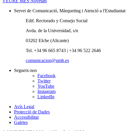
VEURE MÉS
Novetats
Servei de Comunicació, Màrqueting i Atenció a l'Estudiantat
Edif. Rectorado y Consejo Social
Avda. de la Universidad, s/n
03202 Elche (Alicante)
Tel. +34 96 665 8743 | +34 96 522 2646
comunicacion@umh.es
Segueix-nos
Facebook
Twitter
YouTube
Instagram
LinkedIn
Avís Legal
Protecció de Dades
Accessibilitat
Galetes