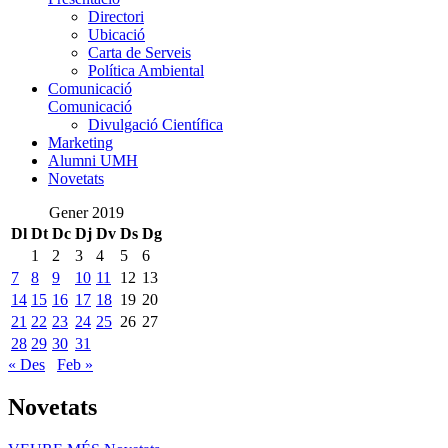
Directori
Ubicació
Carta de Serveis
Política Ambiental
Comunicació
Comunicació
Divulgació Científica
Marketing
Alumni UMH
Novetats
Gener 2019
Dl
Dt
Dc
Dj
Dv
Ds
Dg
1
2
3
4
5
6
7
8
9
10
11
12
13
14
15
16
17
18
19
20
21
22
23
24
25
26
27
28
29
30
31
« Des
Feb »
Novetats