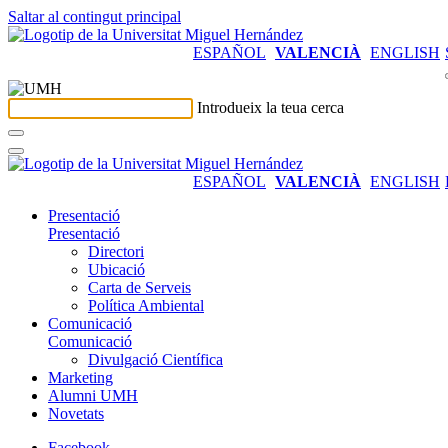
Saltar al contingut principal
ESPAÑOL
VALENCIÀ
ENGLISH
Introdueix la teua cerca
ESPAÑOL
VALENCIÀ
ENGLISH
Presentació
Presentació
Directori
Ubicació
Carta de Serveis
Política Ambiental
Comunicació
Comunicació
Divulgació Científica
Marketing
Alumni UMH
Novetats
Facebook