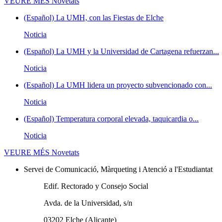
VEURE MÉS
Novetats
(Español) La UMH, con las Fiestas de Elche
Noticia
(Español) La UMH y la Universidad de Cartagena refuerzan...
Noticia
(Español) La UMH lidera un proyecto subvencionado con...
Noticia
(Español) Temperatura corporal elevada, taquicardia o...
Noticia
VEURE MÉS
Novetats
Servei de Comunicació, Màrqueting i Atenció a l'Estudiantat
Edif. Rectorado y Consejo Social
Avda. de la Universidad, s/n
03202 Elche (Alicante)