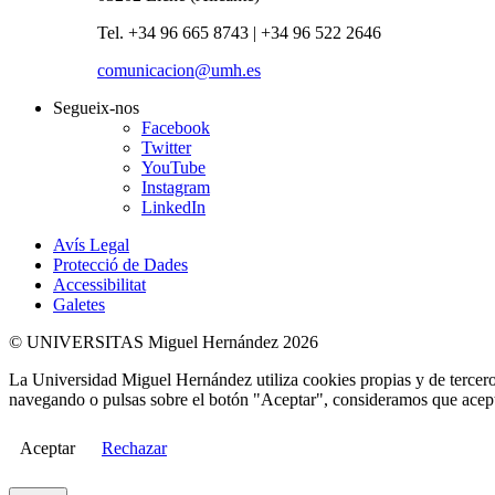
Tel. +34 96 665 8743 | +34 96 522 2646
comunicacion@umh.es
Segueix-nos
Facebook
Twitter
YouTube
Instagram
LinkedIn
Avís Legal
Protecció de Dades
Accessibilitat
Galetes
© UNIVERSITAS Miguel Hernández 2026
La Universidad Miguel Hernández utiliza cookies propias y de terceros
navegando o pulsas sobre el botón "Aceptar", consideramos que acepta
Aceptar
Rechazar