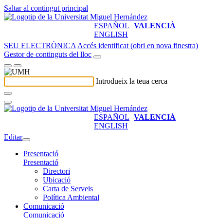
Saltar al contingut principal
ESPAÑOL
VALENCIÀ
ENGLISH
SEU ELECTRÒNICA
Accés identificat (obri en nova finestra)
Gestor de continguts del lloc
Introdueix la teua cerca
ESPAÑOL
VALENCIÀ
ENGLISH
Editar
Presentació
Presentació
Directori
Ubicació
Carta de Serveis
Política Ambiental
Comunicació
Comunicació