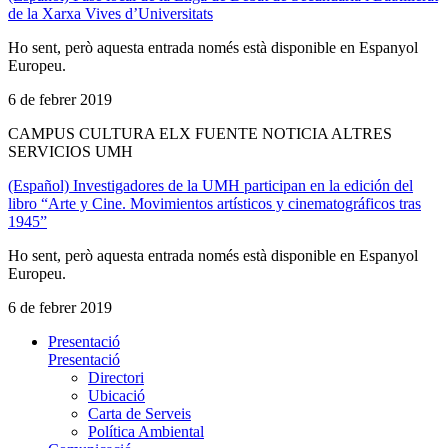
de la Xarxa Vives d’Universitats
Ho sent, però aquesta entrada només està disponible en Espanyol
Europeu.
6 de febrer 2019
CAMPUS CULTURA ELX FUENTE NOTICIA ALTRES
SERVICIOS UMH
(Español) Investigadores de la UMH participan en la edición del
libro “Arte y Cine. Movimientos artísticos y cinematográficos tras
1945”
Ho sent, però aquesta entrada només està disponible en Espanyol
Europeu.
6 de febrer 2019
Presentació
Presentació
Directori
Ubicació
Carta de Serveis
Política Ambiental