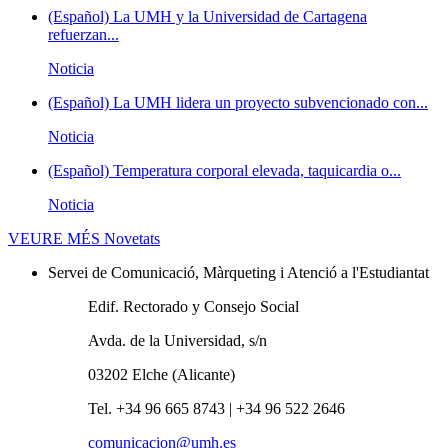
(Español) La UMH y la Universidad de Cartagena
refuerzan...
Noticia
(Español) La UMH lidera un proyecto subvencionado con...
Noticia
(Español) Temperatura corporal elevada, taquicardia o...
Noticia
VEURE MÉS
Novetats
Servei de Comunicació, Màrqueting i Atenció a l'Estudiantat
Edif. Rectorado y Consejo Social
Avda. de la Universidad, s/n
03202 Elche (Alicante)
Tel. +34 96 665 8743 | +34 96 522 2646
comunicacion@umh.es