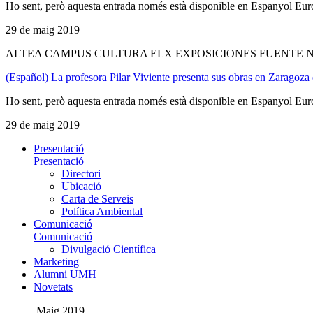
Ho sent, però aquesta entrada només està disponible en Espanyol Eur
29 de maig 2019
ALTEA CAMPUS CULTURA ELX EXPOSICIONES FUENTE N
(Español) La profesora Pilar Viviente presenta sus obras en Zaragoza e
Ho sent, però aquesta entrada només està disponible en Espanyol Eur
29 de maig 2019
Presentació
Presentació
Directori
Ubicació
Carta de Serveis
Política Ambiental
Comunicació
Comunicació
Divulgació Científica
Marketing
Alumni UMH
Novetats
Maig 2019