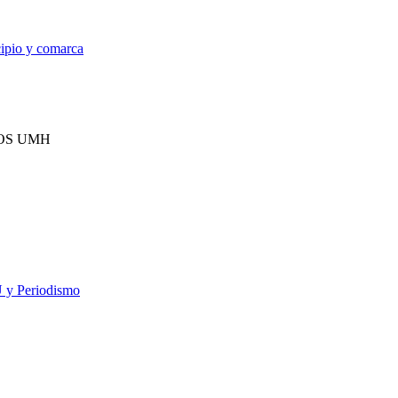
cipio y comarca
IOS UMH
U y Periodismo