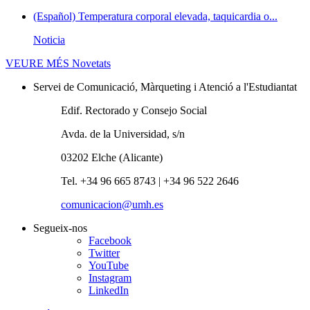
(Español) Temperatura corporal elevada, taquicardia o...
Noticia
VEURE MÉS
Novetats
Servei de Comunicació, Màrqueting i Atenció a l'Estudiantat
Edif. Rectorado y Consejo Social
Avda. de la Universidad, s/n
03202 Elche (Alicante)
Tel. +34 96 665 8743 | +34 96 522 2646
comunicacion@umh.es
Segueix-nos
Facebook
Twitter
YouTube
Instagram
LinkedIn