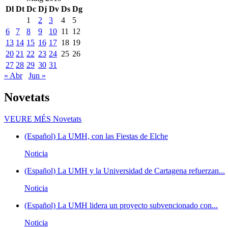
Dl
Dt
Dc
Dj
Dv
Ds
Dg
1
2
3
4
5
6
7
8
9
10
11
12
13
14
15
16
17
18
19
20
21
22
23
24
25
26
27
28
29
30
31
« Abr
Jun »
Novetats
VEURE MÉS
Novetats
(Español) La UMH, con las Fiestas de Elche
Noticia
(Español) La UMH y la Universidad de Cartagena refuerzan...
Noticia
(Español) La UMH lidera un proyecto subvencionado con...
Noticia