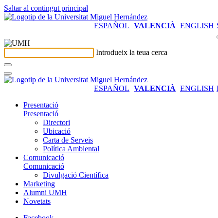
Saltar al contingut principal
ESPAÑOL
VALENCIÀ
ENGLISH
Introdueix la teua cerca
ESPAÑOL
VALENCIÀ
ENGLISH
Presentació
Presentació
Directori
Ubicació
Carta de Serveis
Política Ambiental
Comunicació
Comunicació
Divulgació Científica
Marketing
Alumni UMH
Novetats
Facebook