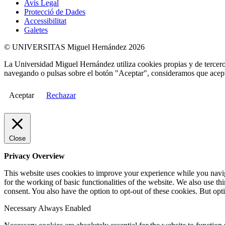
Avís Legal
Protecció de Dades
Accessibilitat
Galetes
© UNIVERSITAS Miguel Hernández 2026
La Universidad Miguel Hernández utiliza cookies propias y de terceros
navegando o pulsas sobre el botón "Aceptar", consideramos que acepta
Aceptar
Rechazar
Close
Privacy Overview
This website uses cookies to improve your experience while you naviga
for the working of basic functionalities of the website. We also use t
consent. You also have the option to opt-out of these cookies. But op
Necessary
Always Enabled