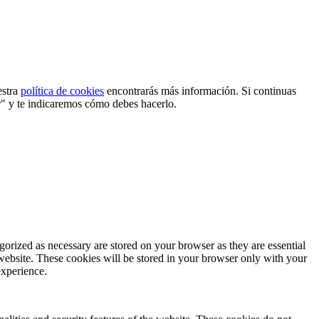
estra
política de cookies
encontrarás más información. Si continuas
r" y te indicaremos cómo debes hacerlo.
gorized as necessary are stored on your browser as they are essential
 website. These cookies will be stored in your browser only with your
experience.