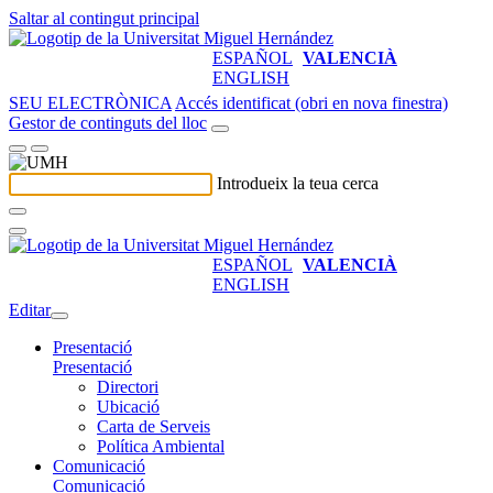
Saltar al contingut principal
ESPAÑOL
VALENCIÀ
ENGLISH
SEU ELECTRÒNICA
Accés identificat (obri en nova finestra)
Gestor de continguts del lloc
Introdueix la teua cerca
ESPAÑOL
VALENCIÀ
ENGLISH
Editar
Presentació
Presentació
Directori
Ubicació
Carta de Serveis
Política Ambiental
Comunicació
Comunicació