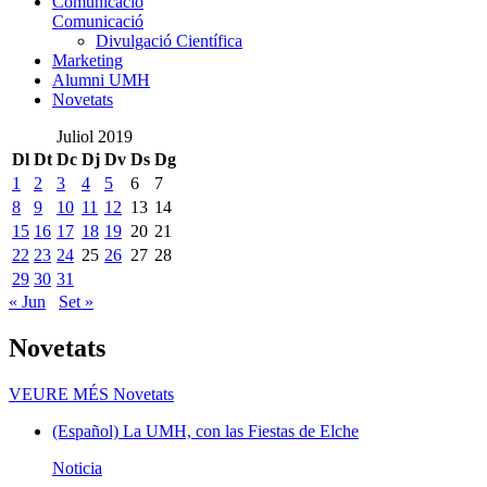
Comunicació
Comunicació
Divulgació Científica
Marketing
Alumni UMH
Novetats
Juliol 2019
Dl
Dt
Dc
Dj
Dv
Ds
Dg
1
2
3
4
5
6
7
8
9
10
11
12
13
14
15
16
17
18
19
20
21
22
23
24
25
26
27
28
29
30
31
« Jun
Set »
Novetats
VEURE MÉS
Novetats
(Español) La UMH, con las Fiestas de Elche
Noticia