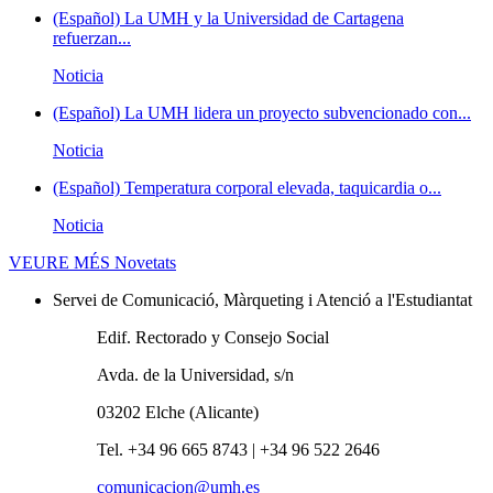
(Español) La UMH y la Universidad de Cartagena
refuerzan...
Noticia
(Español) La UMH lidera un proyecto subvencionado con...
Noticia
(Español) Temperatura corporal elevada, taquicardia o...
Noticia
VEURE MÉS
Novetats
Servei de Comunicació, Màrqueting i Atenció a l'Estudiantat
Edif. Rectorado y Consejo Social
Avda. de la Universidad, s/n
03202 Elche (Alicante)
Tel. +34 96 665 8743 | +34 96 522 2646
comunicacion@umh.es