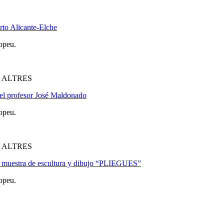
rto Alicante-Elche
opeu.
 ALTRES
del profesor José Maldonado
opeu.
 ALTRES
la muestra de escultura y dibujo “PLIEGUES”
opeu.