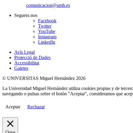
comunicacion@umh.es
Segueix-nos
Facebook
Twitter
YouTube
Instagram
LinkedIn
Avís Legal
Protecció de Dades
Accessibilitat
Galetes
© UNIVERSITAS Miguel Hernández 2026
La Universidad Miguel Hernández utiliza cookies propias y de terceros
navegando o pulsas sobre el botón "Aceptar", consideramos que acepta
Aceptar
Rechazar
Close