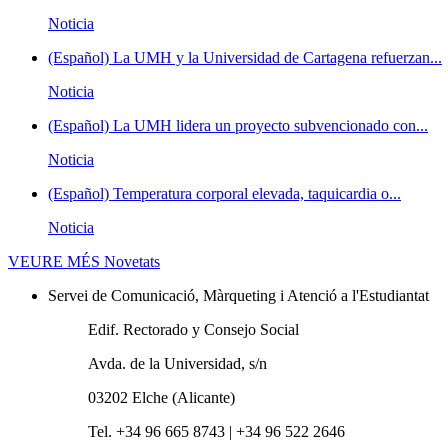
Noticia
(Español) La UMH y la Universidad de Cartagena refuerzan...
Noticia
(Español) La UMH lidera un proyecto subvencionado con...
Noticia
(Español) Temperatura corporal elevada, taquicardia o...
Noticia
VEURE MÉS
Novetats
Servei de Comunicació, Màrqueting i Atenció a l'Estudiantat
Edif. Rectorado y Consejo Social
Avda. de la Universidad, s/n
03202 Elche (Alicante)
Tel. +34 96 665 8743 | +34 96 522 2646