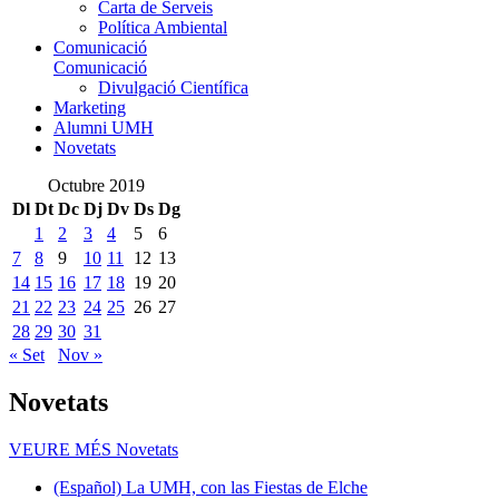
Carta de Serveis
Política Ambiental
Comunicació
Comunicació
Divulgació Científica
Marketing
Alumni UMH
Novetats
Octubre 2019
Dl
Dt
Dc
Dj
Dv
Ds
Dg
1
2
3
4
5
6
7
8
9
10
11
12
13
14
15
16
17
18
19
20
21
22
23
24
25
26
27
28
29
30
31
« Set
Nov »
Novetats
VEURE MÉS
Novetats
(Español) La UMH, con las Fiestas de Elche