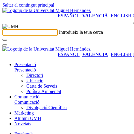
Saltar al contingut principal
ESPAÑOL
VALENCIÀ
ENGLISH
Introdueix la teua cerca
ESPAÑOL
VALENCIÀ
ENGLISH
Presentació
Presentació
Directori
Ubicació
Carta de Serveis
Política Ambiental
Comunicació
Comunicació
Divulgació Científica
Marketing
Alumni UMH
Novetats
Facebook