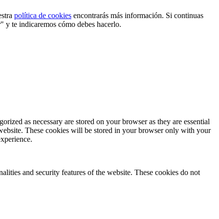
estra
política de cookies
encontrarás más información. Si continuas
r" y te indicaremos cómo debes hacerlo.
gorized as necessary are stored on your browser as they are essential
 website. These cookies will be stored in your browser only with your
experience.
nalities and security features of the website. These cookies do not