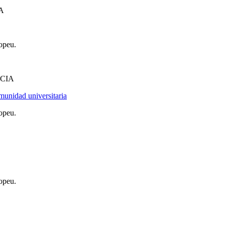
A
opeu.
CIA
munidad universitaria
opeu.
opeu.