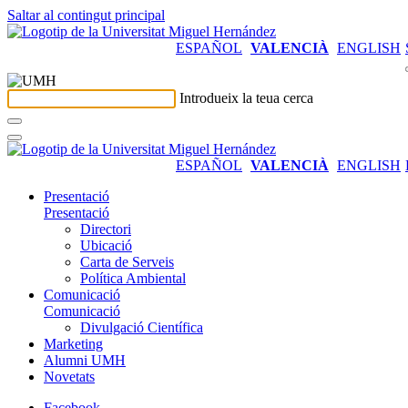
Saltar al contingut principal
ESPAÑOL
VALENCIÀ
ENGLISH
Introdueix la teua cerca
ESPAÑOL
VALENCIÀ
ENGLISH
Presentació
Presentació
Directori
Ubicació
Carta de Serveis
Política Ambiental
Comunicació
Comunicació
Divulgació Científica
Marketing
Alumni UMH
Novetats
Facebook