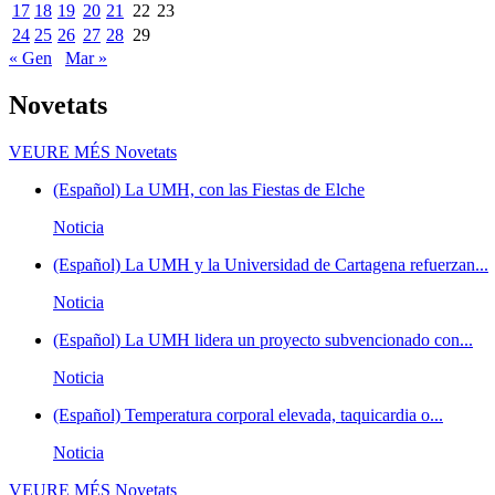
17
18
19
20
21
22
23
24
25
26
27
28
29
« Gen
Mar »
Novetats
VEURE MÉS
Novetats
(Español) La UMH, con las Fiestas de Elche
Noticia
(Español) La UMH y la Universidad de Cartagena refuerzan...
Noticia
(Español) La UMH lidera un proyecto subvencionado con...
Noticia
(Español) Temperatura corporal elevada, taquicardia o...
Noticia
VEURE MÉS
Novetats