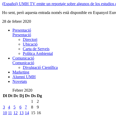
(Español) UMH TV emite un reportaje sobre algunos de los estudios qu
Ho sent, però aquesta entrada només està disponible en Espanyol Eur
28 de febrer 2020
Presentació
Presentació
Directori
Ubicació
Carta de Serveis
Política Ambiental
Comunicació
Comunicació
Divulgació Científica
Marketing
Alumni UMH
Novetats
Febrer 2020
Dl
Dt
Dc
Dj
Dv
Ds
Dg
1
2
3
4
5
6
7
8
9
10
11
12
13
14
15
16