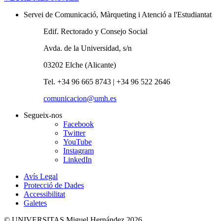
Servei de Comunicació, Màrqueting i Atenció a l'Estudiantat
Edif. Rectorado y Consejo Social
Avda. de la Universidad, s/n
03202 Elche (Alicante)
Tel. +34 96 665 8743 | +34 96 522 2646
comunicacion@umh.es
Segueix-nos
Facebook
Twitter
YouTube
Instagram
LinkedIn
Avís Legal
Protecció de Dades
Accessibilitat
Galetes
© UNIVERSITAS Miguel Hernández 2026