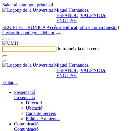
Saltar al contingut principal
ESPAÑOL
VALENCIÀ
ENGLISH
SEU ELECTRÒNICA
Accés identificat (obri en nova finestra)
Gestor de continguts del lloc
Introdueix la teua cerca
ESPAÑOL
VALENCIÀ
ENGLISH
Editar
Presentació
Presentació
Directori
Ubicació
Carta de Serveis
Política Ambiental
Comunicació
Comunicació