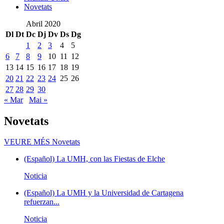
Novetats
Abril 2020
Dl
Dt
Dc
Dj
Dv
Ds
Dg
1
2
3
4
5
6
7
8
9
10
11
12
13
14
15
16
17
18
19
20
21
22
23
24
25
26
27
28
29
30
« Mar
Mai »
Novetats
VEURE MÉS
Novetats
(Español) La UMH, con las Fiestas de Elche
Noticia
(Español) La UMH y la Universidad de Cartagena
refuerzan...
Noticia