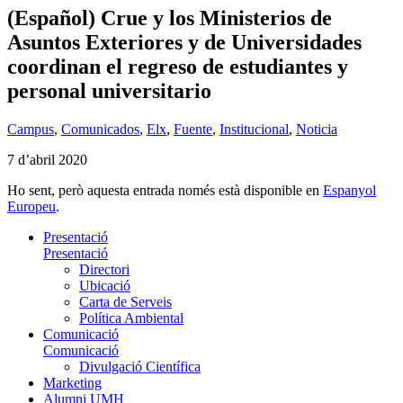
(Español) Crue y los Ministerios de
Asuntos Exteriores y de Universidades
coordinan el regreso de estudiantes y
personal universitario
Campus
,
Comunicados
,
Elx
,
Fuente
,
Institucional
,
Noticia
7 d’abril 2020
Ho sent, però aquesta entrada només està disponible en
Espanyol
Europeu
.
Presentació
Presentació
Directori
Ubicació
Carta de Serveis
Política Ambiental
Comunicació
Comunicació
Divulgació Científica
Marketing
Alumni UMH