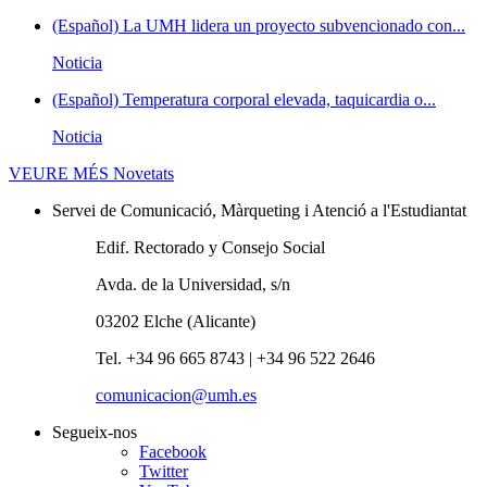
(Español) La UMH lidera un proyecto subvencionado con...
Noticia
(Español) Temperatura corporal elevada, taquicardia o...
Noticia
VEURE MÉS
Novetats
Servei de Comunicació, Màrqueting i Atenció a l'Estudiantat
Edif. Rectorado y Consejo Social
Avda. de la Universidad, s/n
03202 Elche (Alicante)
Tel. +34 96 665 8743 | +34 96 522 2646
comunicacion@umh.es
Segueix-nos
Facebook
Twitter