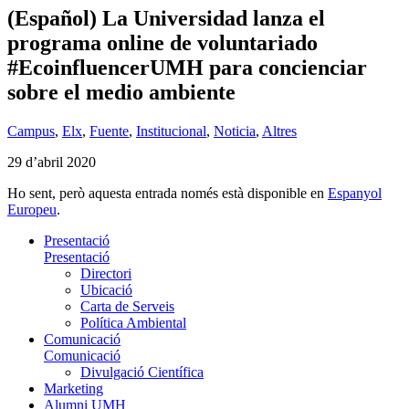
(Español) La Universidad lanza el
programa online de voluntariado
#EcoinfluencerUMH para concienciar
sobre el medio ambiente
Campus
,
Elx
,
Fuente
,
Institucional
,
Noticia
,
Altres
29 d’abril 2020
Ho sent, però aquesta entrada només està disponible en
Espanyol
Europeu
.
Presentació
Presentació
Directori
Ubicació
Carta de Serveis
Política Ambiental
Comunicació
Comunicació
Divulgació Científica
Marketing
Alumni UMH