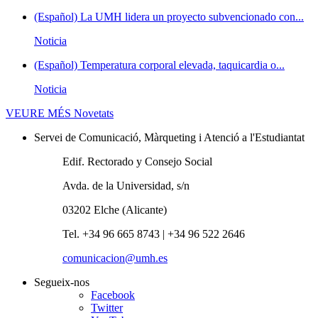
(Español) La UMH lidera un proyecto subvencionado con...
Noticia
(Español) Temperatura corporal elevada, taquicardia o...
Noticia
VEURE MÉS
Novetats
Servei de Comunicació, Màrqueting i Atenció a l'Estudiantat
Edif. Rectorado y Consejo Social
Avda. de la Universidad, s/n
03202 Elche (Alicante)
Tel. +34 96 665 8743 | +34 96 522 2646
comunicacion@umh.es
Segueix-nos
Facebook
Twitter