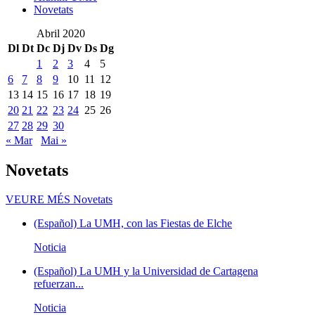
Novetats
Abril 2020
Dl
Dt
Dc
Dj
Dv
Ds
Dg
1
2
3
4
5
6
7
8
9
10
11
12
13
14
15
16
17
18
19
20
21
22
23
24
25
26
27
28
29
30
« Mar
Mai »
Novetats
VEURE MÉS
Novetats
(Español) La UMH, con las Fiestas de Elche
Noticia
(Español) La UMH y la Universidad de Cartagena
refuerzan...
Noticia