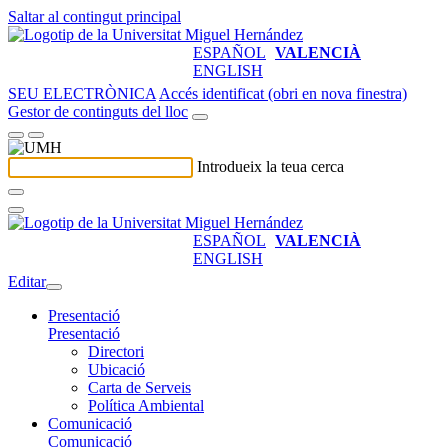
Saltar al contingut principal
ESPAÑOL
VALENCIÀ
ENGLISH
SEU ELECTRÒNICA
Accés identificat (obri en nova finestra)
Gestor de continguts del lloc
Introdueix la teua cerca
ESPAÑOL
VALENCIÀ
ENGLISH
Editar
Presentació
Presentació
Directori
Ubicació
Carta de Serveis
Política Ambiental
Comunicació
Comunicació