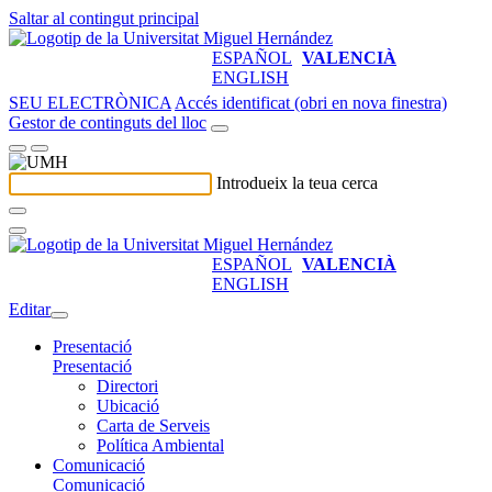
Saltar al contingut principal
ESPAÑOL
VALENCIÀ
ENGLISH
SEU ELECTRÒNICA
Accés identificat (obri en nova finestra)
Gestor de continguts del lloc
Introdueix la teua cerca
ESPAÑOL
VALENCIÀ
ENGLISH
Editar
Presentació
Presentació
Directori
Ubicació
Carta de Serveis
Política Ambiental
Comunicació
Comunicació