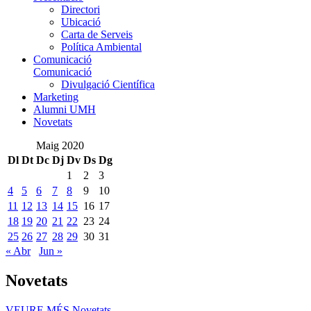
Directori
Ubicació
Carta de Serveis
Política Ambiental
Comunicació
Comunicació
Divulgació Científica
Marketing
Alumni UMH
Novetats
Maig 2020
Dl
Dt
Dc
Dj
Dv
Ds
Dg
1
2
3
4
5
6
7
8
9
10
11
12
13
14
15
16
17
18
19
20
21
22
23
24
25
26
27
28
29
30
31
« Abr
Jun »
Novetats
VEURE MÉS
Novetats