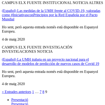
CAMPUS ELX FUENTE INSTITUCIONAL NOTICIA ALTRES
(Español) Las medidas de la UMH frente al COVID-19, valoradas
como #IniciativasconPrincipios por la Red Española por el Pacto
Mundial
Ho sent, però aquesta entrada només està disponible en Espanyol
Europeu.
4 de maig 2020
CAMPUS ELX FUENTE INVESTIGACIÓN
INVESTIGACIONES NOTICIA
(Español) La UMH trabaja en un proyecto nacional para el
desarrollo de modelos de predicción de nuevos casos de Covid 19
Ho sent, però aquesta entrada només està disponible en Espanyol
Europeu.
4 de maig 2020
« Entrades anteriors
1
…
7
8
9
Presentació
Presentació