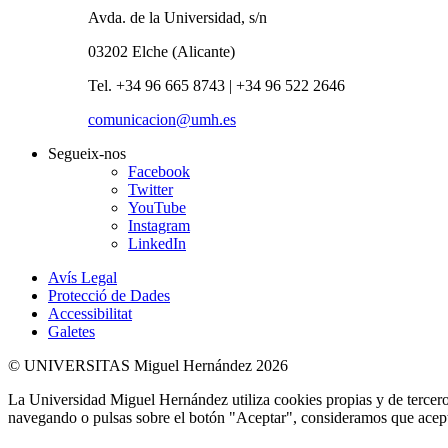
Avda. de la Universidad, s/n
03202 Elche (Alicante)
Tel. +34 96 665 8743 | +34 96 522 2646
comunicacion@umh.es
Segueix-nos
Facebook
Twitter
YouTube
Instagram
LinkedIn
Avís Legal
Protecció de Dades
Accessibilitat
Galetes
© UNIVERSITAS Miguel Hernández 2026
La Universidad Miguel Hernández utiliza cookies propias y de terceros
navegando o pulsas sobre el botón "Aceptar", consideramos que acepta