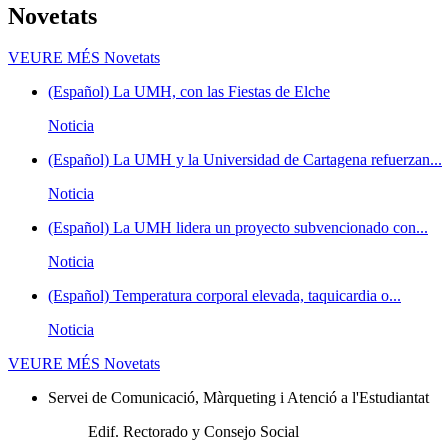
Novetats
VEURE MÉS
Novetats
(Español) La UMH, con las Fiestas de Elche
Noticia
(Español) La UMH y la Universidad de Cartagena refuerzan...
Noticia
(Español) La UMH lidera un proyecto subvencionado con...
Noticia
(Español) Temperatura corporal elevada, taquicardia o...
Noticia
VEURE MÉS
Novetats
Servei de Comunicació, Màrqueting i Atenció a l'Estudiantat
Edif. Rectorado y Consejo Social