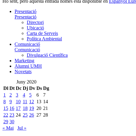
Ho sent, però aquesta entrada només està disponible en
Espanyol Eur
Presentació
Presentació
Directori
Ubicació
Carta de Serveis
Política Ambiental
Comunicació
Comunicació
Divulgació Científica
Marketing
Alumni UMH
Novetats
Juny 2020
Dl
Dt
Dc
Dj
Dv
Ds
Dg
1
2
3
4
5
6
7
8
9
10
11
12
13
14
15
16
17
18
19
20
21
22
23
24
25
26
27
28
29
30
« Mai
Jul »