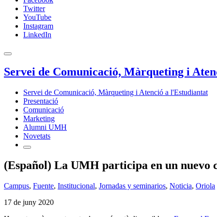
Twitter
YouTube
Instagram
LinkedIn
Servei de Comunicació, Màrqueting i Atenc
Servei de Comunicació, Màrqueting i Atenció a l'Estudiantat
Presentació
Comunicació
Marketing
Alumni UMH
Novetats
(Español) La UMH participa en un nuevo 
Campus
,
Fuente
,
Institucional
,
Jornadas y seminarios
,
Noticia
,
Oriola
17 de juny 2020