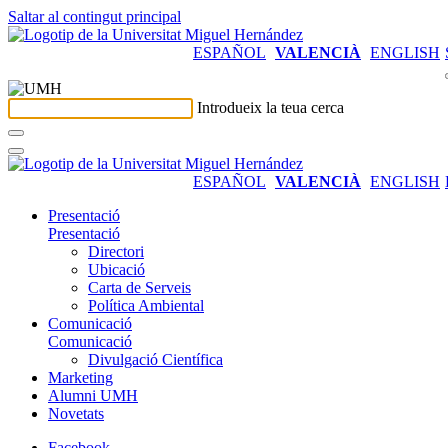
Saltar al contingut principal
ESPAÑOL
VALENCIÀ
ENGLISH
Introdueix la teua cerca
ESPAÑOL
VALENCIÀ
ENGLISH
Presentació
Presentació
Directori
Ubicació
Carta de Serveis
Política Ambiental
Comunicació
Comunicació
Divulgació Científica
Marketing
Alumni UMH
Novetats
Facebook