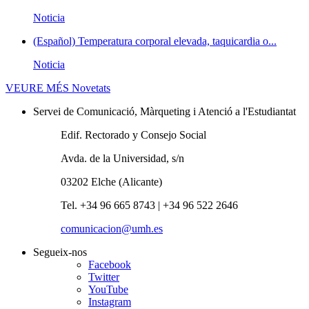
Noticia
(Español) Temperatura corporal elevada, taquicardia o...
Noticia
VEURE MÉS
Novetats
Servei de Comunicació, Màrqueting i Atenció a l'Estudiantat
Edif. Rectorado y Consejo Social
Avda. de la Universidad, s/n
03202 Elche (Alicante)
Tel. +34 96 665 8743 | +34 96 522 2646
comunicacion@umh.es
Segueix-nos
Facebook
Twitter
YouTube
Instagram