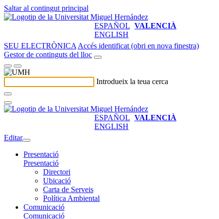
Saltar al contingut principal
ESPAÑOL
VALENCIÀ
ENGLISH
SEU ELECTRÒNICA
Accés identificat (obri en nova finestra)
Gestor de continguts del lloc
Introdueix la teua cerca
ESPAÑOL
VALENCIÀ
ENGLISH
Editar
Presentació
Presentació
Directori
Ubicació
Carta de Serveis
Política Ambiental
Comunicació
Comunicació