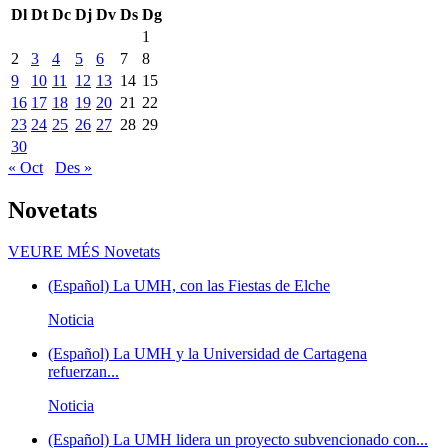
Dl
Dt
Dc
Dj
Dv
Ds
Dg
1
2
3
4
5
6
7
8
9
10
11
12
13
14
15
16
17
18
19
20
21
22
23
24
25
26
27
28
29
30
« Oct
Des »
Novetats
VEURE MÉS
Novetats
(Español) La UMH, con las Fiestas de Elche
Noticia
(Español) La UMH y la Universidad de Cartagena
refuerzan...
Noticia
(Español) La UMH lidera un proyecto subvencionado con...