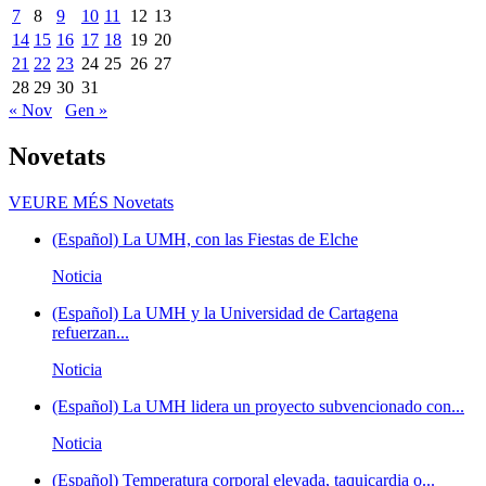
7
8
9
10
11
12
13
14
15
16
17
18
19
20
21
22
23
24
25
26
27
28
29
30
31
« Nov
Gen »
Novetats
VEURE MÉS
Novetats
(Español) La UMH, con las Fiestas de Elche
Noticia
(Español) La UMH y la Universidad de Cartagena
refuerzan...
Noticia
(Español) La UMH lidera un proyecto subvencionado con...
Noticia
(Español) Temperatura corporal elevada, taquicardia o...