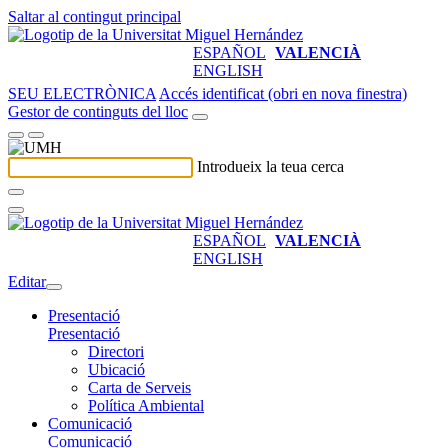
Saltar al contingut principal
ESPAÑOL
VALENCIÀ
ENGLISH
SEU ELECTRÒNICA
Accés identificat (obri en nova finestra)
Gestor de continguts del lloc
Introdueix la teua cerca
ESPAÑOL
VALENCIÀ
ENGLISH
Editar
Presentació
Presentació
Directori
Ubicació
Carta de Serveis
Política Ambiental
Comunicació
Comunicació