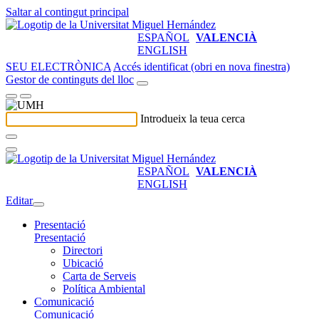
Saltar al contingut principal
ESPAÑOL
VALENCIÀ
ENGLISH
SEU ELECTRÒNICA
Accés identificat (obri en nova finestra)
Gestor de continguts del lloc
Introdueix la teua cerca
ESPAÑOL
VALENCIÀ
ENGLISH
Editar
Presentació
Presentació
Directori
Ubicació
Carta de Serveis
Política Ambiental
Comunicació
Comunicació