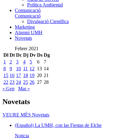
Política Ambiental
Comunicació
Comunicació
Divulgació Científica
Marketing
Alumni UMH
Novetats
Febrer 2021
Dl
Dt
Dc
Dj
Dv
Ds
Dg
1
2
3
4
5
6
7
8
9
10
11
12
13
14
15
16
17
18
19
20
21
22
23
24
25
26
27
28
« Gen
Mar »
Novetats
VEURE MÉS
Novetats
(Español) La UMH, con las Fiestas de Elche
Noticia