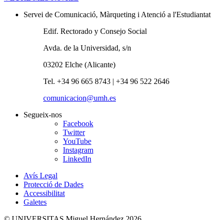
Servei de Comunicació, Màrqueting i Atenció a l'Estudiantat
Edif. Rectorado y Consejo Social
Avda. de la Universidad, s/n
03202 Elche (Alicante)
Tel. +34 96 665 8743 | +34 96 522 2646
comunicacion@umh.es
Segueix-nos
Facebook
Twitter
YouTube
Instagram
LinkedIn
Avís Legal
Protecció de Dades
Accessibilitat
Galetes
© UNIVERSITAS Miguel Hernández 2026