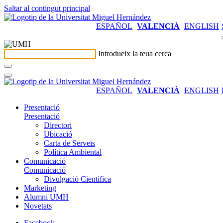
Saltar al contingut principal
ESPAÑOL
VALENCIÀ
ENGLISH
Introdueix la teua cerca
ESPAÑOL
VALENCIÀ
ENGLISH
Presentació
Presentació
Directori
Ubicació
Carta de Serveis
Política Ambiental
Comunicació
Comunicació
Divulgació Científica
Marketing
Alumni UMH
Novetats
Facebook