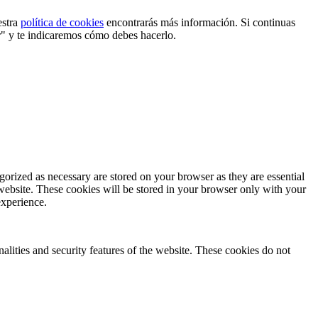
estra
política de cookies
encontrarás más información. Si continuas
r" y te indicaremos cómo debes hacerlo.
gorized as necessary are stored on your browser as they are essential
 website. These cookies will be stored in your browser only with your
experience.
nalities and security features of the website. These cookies do not