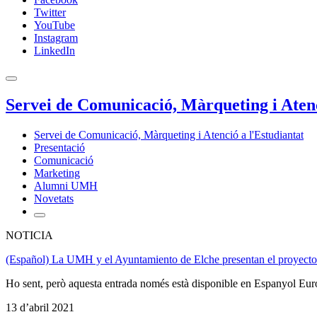
Twitter
YouTube
Instagram
LinkedIn
Servei de Comunicació, Màrqueting i Atenc
Servei de Comunicació, Màrqueting i Atenció a l'Estudiantat
Presentació
Comunicació
Marketing
Alumni UMH
Novetats
NOTICIA
(Español) La UMH y el Ayuntamiento de Elche presentan el proyecto d
Ho sent, però aquesta entrada només està disponible en Espanyol Eur
13 d’abril 2021