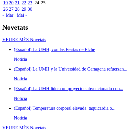
19
20
21
22
23
24
25
26
27
28
29
30
« Mar
Mai »
Novetats
VEURE MÉS
Novetats
(Español) La UMH, con las Fiestas de Elche
Noticia
(Español) La UMH y la Universidad de Cartagena refuerzan...
Noticia
(Español) La UMH lidera un proyecto subvencionado con...
Noticia
(Español) Temperatura corporal elevada, taquicardia o...
Noticia
VEURE MÉS
Novetats