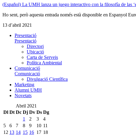
(Español) La UMH lanza un juego interactivo con la filosofía de las ‘
Ho sent, però aquesta entrada només està disponible en Espanyol Eur
13 d’abril 2021
Presentació
Presentació
Directori
Ubicació
Carta de Serveis
Política Ambiental
Comunicació
Comunicació
Divulgació Científica
Marketing
Alumni UMH
Novetats
Abril 2021
Dl
Dt
Dc
Dj
Dv
Ds
Dg
1
2
3
4
5
6
7
8
9
10
11
12
13
14
15
16
17
18