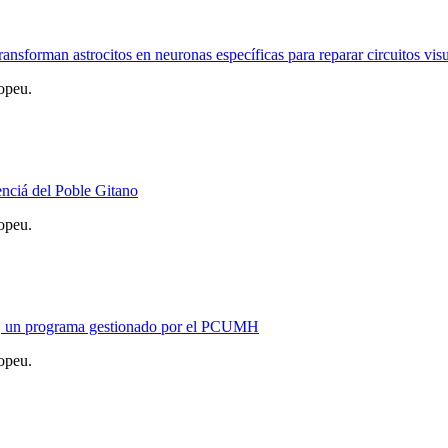
nsforman astrocitos en neuronas específicas para reparar circuitos vis
opeu.
enciá del Poble Gitano
opeu.
nde, un programa gestionado por el PCUMH
opeu.