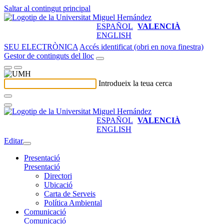
Saltar al contingut principal
ESPAÑOL
VALENCIÀ
ENGLISH
SEU ELECTRÒNICA
Accés identificat (obri en nova finestra)
Gestor de continguts del lloc
Introdueix la teua cerca
ESPAÑOL
VALENCIÀ
ENGLISH
Editar
Presentació
Presentació
Directori
Ubicació
Carta de Serveis
Política Ambiental
Comunicació
Comunicació