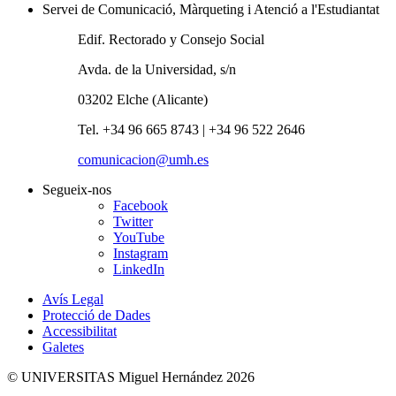
Servei de Comunicació, Màrqueting i Atenció a l'Estudiantat
Edif. Rectorado y Consejo Social
Avda. de la Universidad, s/n
03202 Elche (Alicante)
Tel. +34 96 665 8743 | +34 96 522 2646
comunicacion@umh.es
Segueix-nos
Facebook
Twitter
YouTube
Instagram
LinkedIn
Avís Legal
Protecció de Dades
Accessibilitat
Galetes
© UNIVERSITAS Miguel Hernández 2026