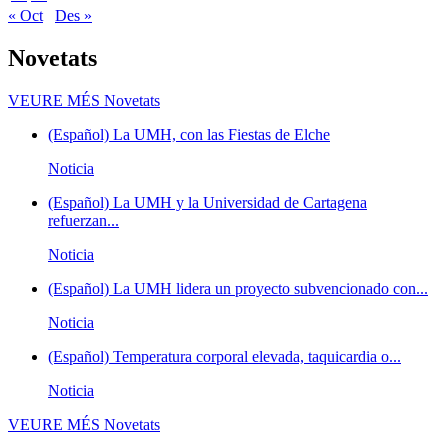
« Oct
Des »
Novetats
VEURE MÉS
Novetats
(Español) La UMH, con las Fiestas de Elche
Noticia
(Español) La UMH y la Universidad de Cartagena
refuerzan...
Noticia
(Español) La UMH lidera un proyecto subvencionado con...
Noticia
(Español) Temperatura corporal elevada, taquicardia o...
Noticia
VEURE MÉS
Novetats