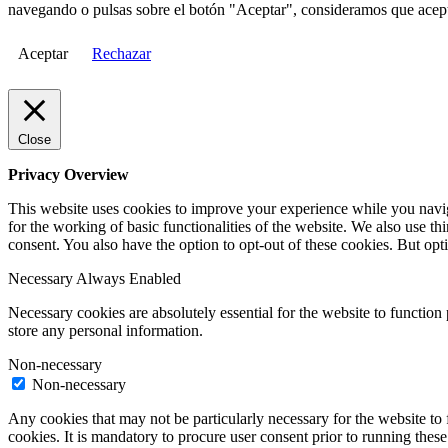
navegando o pulsas sobre el botón "Aceptar", consideramos que acepta
Aceptar
Rechazar
Close
Privacy Overview
This website uses cookies to improve your experience while you naviga
for the working of basic functionalities of the website. We also use t
consent. You also have the option to opt-out of these cookies. But op
Necessary
Always Enabled
Necessary cookies are absolutely essential for the website to function 
store any personal information.
Non-necessary
Non-necessary
Any cookies that may not be particularly necessary for the website to 
cookies. It is mandatory to procure user consent prior to running thes