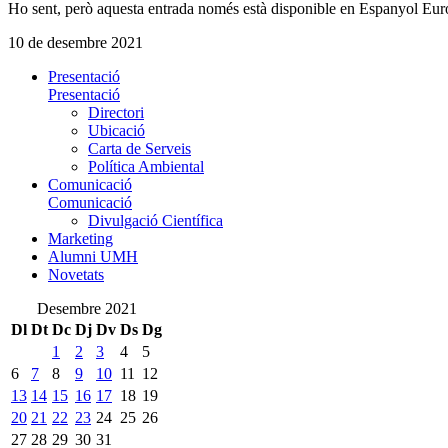
Ho sent, però aquesta entrada només està disponible en Espanyol Eur
10 de desembre 2021
Presentació
Presentació
Directori
Ubicació
Carta de Serveis
Política Ambiental
Comunicació
Comunicació
Divulgació Científica
Marketing
Alumni UMH
Novetats
Desembre 2021
Dl
Dt
Dc
Dj
Dv
Ds
Dg
1
2
3
4
5
6
7
8
9
10
11
12
13
14
15
16
17
18
19
20
21
22
23
24
25
26
27
28
29
30
31