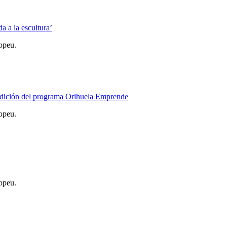
 a la escultura’
opeu.
ª edición del programa Orihuela Emprende
opeu.
opeu.