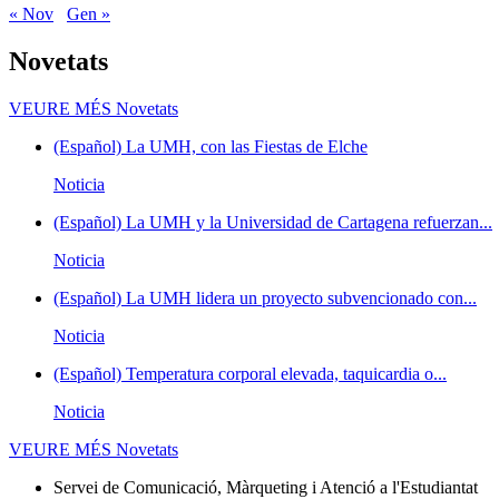
« Nov
Gen »
Novetats
VEURE MÉS
Novetats
(Español) La UMH, con las Fiestas de Elche
Noticia
(Español) La UMH y la Universidad de Cartagena refuerzan...
Noticia
(Español) La UMH lidera un proyecto subvencionado con...
Noticia
(Español) Temperatura corporal elevada, taquicardia o...
Noticia
VEURE MÉS
Novetats
Servei de Comunicació, Màrqueting i Atenció a l'Estudiantat