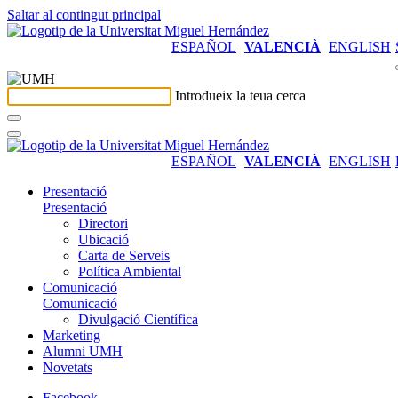
Saltar al contingut principal
ESPAÑOL
VALENCIÀ
ENGLISH
Introdueix la teua cerca
ESPAÑOL
VALENCIÀ
ENGLISH
Presentació
Presentació
Directori
Ubicació
Carta de Serveis
Política Ambiental
Comunicació
Comunicació
Divulgació Científica
Marketing
Alumni UMH
Novetats
Facebook