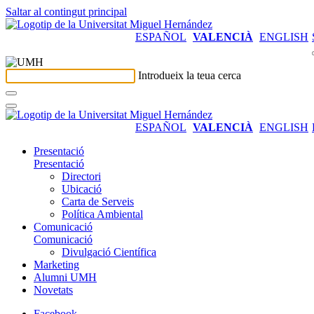
Saltar al contingut principal
ESPAÑOL
VALENCIÀ
ENGLISH
Introdueix la teua cerca
ESPAÑOL
VALENCIÀ
ENGLISH
Presentació
Presentació
Directori
Ubicació
Carta de Serveis
Política Ambiental
Comunicació
Comunicació
Divulgació Científica
Marketing
Alumni UMH
Novetats
Facebook