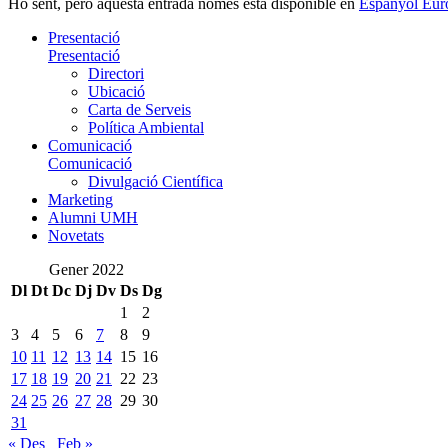
Ho sent, però aquesta entrada només està disponible en
Espanyol Eur
Presentació
Presentació
Directori
Ubicació
Carta de Serveis
Política Ambiental
Comunicació
Comunicació
Divulgació Científica
Marketing
Alumni UMH
Novetats
Gener 2022
Dl
Dt
Dc
Dj
Dv
Ds
Dg
1
2
3
4
5
6
7
8
9
10
11
12
13
14
15
16
17
18
19
20
21
22
23
24
25
26
27
28
29
30
31
« Des
Feb »