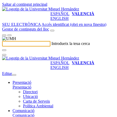
Saltar al contingut principal
ESPAÑOL
VALENCIÀ
ENGLISH
SEU ELECTRÒNICA
Accés identificat (obri en nova finestra)
Gestor de continguts del lloc
Introdueix la teua cerca
ESPAÑOL
VALENCIÀ
ENGLISH
Editar
Presentació
Presentació
Directori
Ubicació
Carta de Serveis
Política Ambiental
Comunicació
Comunicació