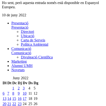
Ho sent, però aquesta entrada només està disponible en Espanyol
Europeu.
10 de juny 2022
Presentació
Presentació
Directori
Ubicació
Carta de Serveis
Política Ambiental
Comunicació
Comunicació
Divulgació Científica
Marketing
Alumni UMH
Novetats
Juny 2022
Dl
Dt
Dc
Dj
Dv
Ds
Dg
1
2
3
4
5
6
7
8
9
10
11
12
13
14
15
16
17
18
19
20
21
22
23
24
25
26