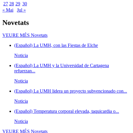
27
28
29
30
« Mai
Jul »
Novetats
VEURE MÉS
Novetats
(Español) La UMH, con las Fiestas de Elche
Noticia
(Español) La UMH y la Universidad de Cartagena
refuerzan...
Noticia
(Español) La UMH lidera un proyecto subvencionado con...
Noticia
(Español) Temperatura corporal elevada, taquicardia o...
Noticia
VEURE MÉS
Novetats