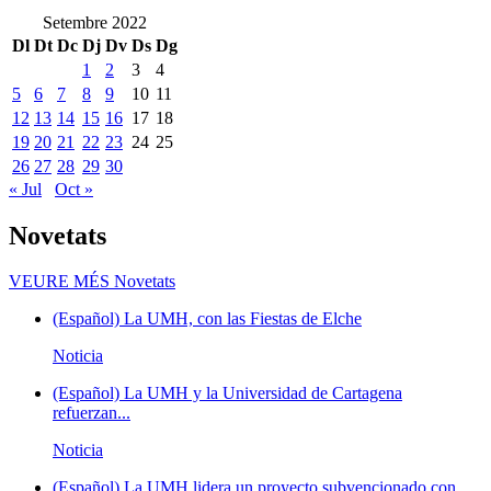
Setembre 2022
Dl
Dt
Dc
Dj
Dv
Ds
Dg
1
2
3
4
5
6
7
8
9
10
11
12
13
14
15
16
17
18
19
20
21
22
23
24
25
26
27
28
29
30
« Jul
Oct »
Novetats
VEURE MÉS
Novetats
(Español) La UMH, con las Fiestas de Elche
Noticia
(Español) La UMH y la Universidad de Cartagena
refuerzan...
Noticia
(Español) La UMH lidera un proyecto subvencionado con...