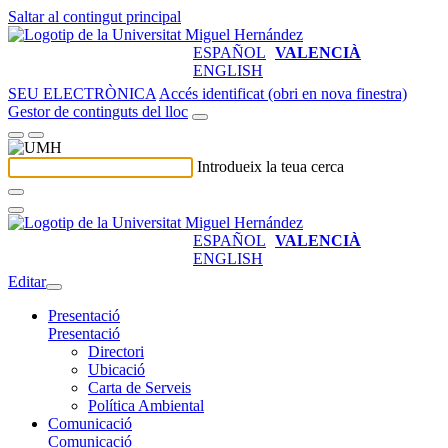
Saltar al contingut principal
ESPAÑOL
VALENCIÀ
ENGLISH
SEU ELECTRÒNICA
Accés identificat (obri en nova finestra)
Gestor de continguts del lloc
Introdueix la teua cerca
ESPAÑOL
VALENCIÀ
ENGLISH
Editar
Presentació
Presentació
Directori
Ubicació
Carta de Serveis
Política Ambiental
Comunicació
Comunicació