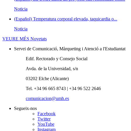
Noticia
(Español) Temperatura corporal elevada, taquicardia o...
Noticia
VEURE MÉS
Novetats
Servei de Comunicació, Màrqueting i Atenció a l'Estudiantat
Edif. Rectorado y Consejo Social
Avda. de la Universidad, s/n
03202 Elche (Alicante)
Tel. +34 96 665 8743 | +34 96 522 2646
comunicacion@umh.es
Segueix-nos
Facebook
Twitter
YouTube
Instagram