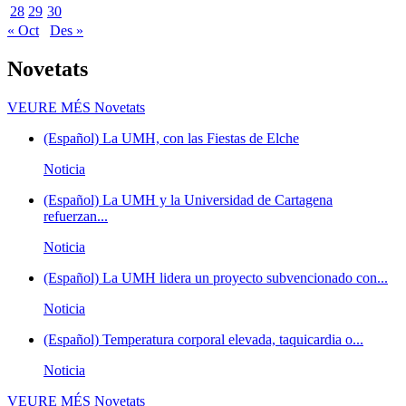
28
29
30
« Oct
Des »
Novetats
VEURE MÉS
Novetats
(Español) La UMH, con las Fiestas de Elche
Noticia
(Español) La UMH y la Universidad de Cartagena
refuerzan...
Noticia
(Español) La UMH lidera un proyecto subvencionado con...
Noticia
(Español) Temperatura corporal elevada, taquicardia o...
Noticia
VEURE MÉS
Novetats