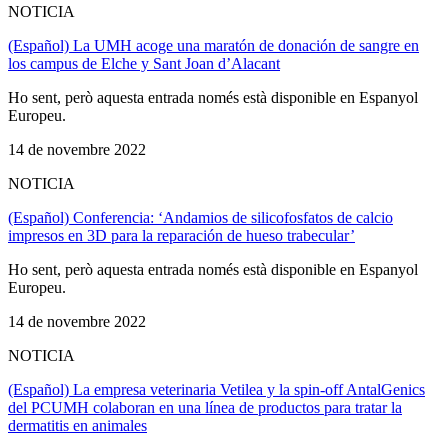
NOTICIA
(Español) La UMH acoge una maratón de donación de sangre en
los campus de Elche y Sant Joan d’Alacant
Ho sent, però aquesta entrada només està disponible en Espanyol
Europeu.
14 de novembre 2022
NOTICIA
(Español) Conferencia: ‘Andamios de silicofosfatos de calcio
impresos en 3D para la reparación de hueso trabecular’
Ho sent, però aquesta entrada només està disponible en Espanyol
Europeu.
14 de novembre 2022
NOTICIA
(Español) La empresa veterinaria Vetilea y la spin-off AntalGenics
del PCUMH colaboran en una línea de productos para tratar la
dermatitis en animales