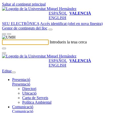
Saltar al contingut principal
ESPAÑOL
VALENCIÀ
ENGLISH
SEU ELECTRÒNICA
Accés identificat (obri en nova finestra)
Gestor de continguts del lloc
Introdueix la teua cerca
ESPAÑOL
VALENCIÀ
ENGLISH
Editar
Presentació
Presentació
Directori
Ubicació
Carta de Serveis
Política Ambiental
Comunicació
Comunicació