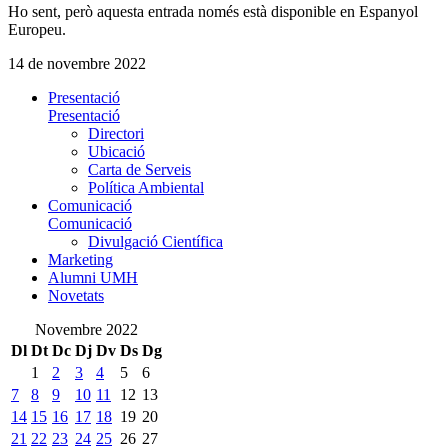
Ho sent, però aquesta entrada només està disponible en Espanyol
Europeu.
14 de novembre 2022
Presentació
Presentació
Directori
Ubicació
Carta de Serveis
Política Ambiental
Comunicació
Comunicació
Divulgació Científica
Marketing
Alumni UMH
Novetats
Novembre 2022
Dl
Dt
Dc
Dj
Dv
Ds
Dg
1
2
3
4
5
6
7
8
9
10
11
12
13
14
15
16
17
18
19
20
21
22
23
24
25
26
27