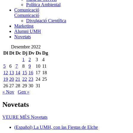
Política Ambiental
Comunicació
Comunicació
Divulgació Científica
Marketing
Alumni UMH
Novetats
Desembre 2022
Dl
Dt
Dc
Dj
Dv
Ds
Dg
1
2
3
4
5
6
7
8
9
10
11
12
13
14
15
16
17
18
19
20
21
22
23
24
25
26
27
28
29
30
31
« Nov
Gen »
Novetats
VEURE MÉS
Novetats
(Español) La UMH, con las Fiestas de Elche