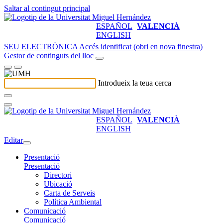
Saltar al contingut principal
ESPAÑOL
VALENCIÀ
ENGLISH
SEU ELECTRÒNICA
Accés identificat (obri en nova finestra)
Gestor de continguts del lloc
Introdueix la teua cerca
ESPAÑOL
VALENCIÀ
ENGLISH
Editar
Presentació
Presentació
Directori
Ubicació
Carta de Serveis
Política Ambiental
Comunicació
Comunicació