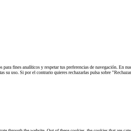
 para fines analíticos y respetar tus preferencias de navegación. En nu
s su uso. Si por el contrario quieres rechazarlas pulsa sobre "Rechaza
te through the website. Out of these cookies, the cookies that are cate