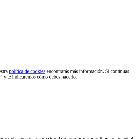
estra
política de cookies
encontrarás más información. Si continuas
r" y te indicaremos cómo debes hacerlo.
gorized as necessary are stored on your browser as they are essential