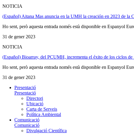
NOTICIA
(Español) Aitana Mas anuncia en la UMH la creación en 2023 de la Cát
Ho sent, però aquesta entrada només està disponible en Espanyol Eur
31 de gener 2023
NOTICIA
(Español) Bioarray, del PCUMH, incrementa el éxito de los ciclos de f
Ho sent, però aquesta entrada només està disponible en Espanyol Eur
31 de gener 2023
Presentació
Presentació
Directori
Ubicació
Carta de Serveis
Política Ambiental
Comunicació
Comunicació
Divulgació Científica