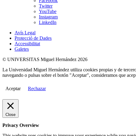
Facebook
Twitter
YouTube
Instagram
LinkedIn
Avís Legal
Protecció de Dades
Accessibilitat
Galetes
© UNIVERSITAS Miguel Hernández 2026
La Universidad Miguel Hernández utiliza cookies propias y de terceros
navegando o pulsas sobre el botón "Aceptar", consideramos que acepta
Aceptar
Rechazar
Close
Privacy Overview
This website uses cookies to improve your experience while you naviga