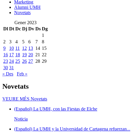
Marketing
Alumni UMH
Novetats
Gener 2023
Dl
Dt
Dc
Dj
Dv
Ds
Dg
1
2
3
4
5
6
7
8
9
10
11
12
13
14
15
16
17
18
19
20
21
22
23
24
25
26
27
28
29
30
31
« Des
Feb »
Novetats
VEURE MÉS
Novetats
(Español) La UMH, con las Fiestas de Elche
Noticia
(Español) La UMH y la Universidad de Cartagena refuerzan...