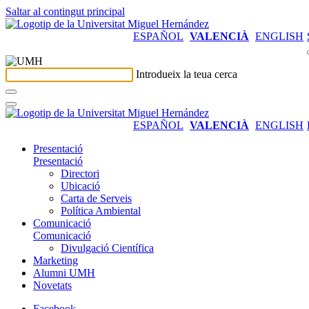
Saltar al contingut principal
ESPAÑOL
VALENCIÀ
ENGLISH
Introdueix la teua cerca
ESPAÑOL
VALENCIÀ
ENGLISH
Presentació
Presentació
Directori
Ubicació
Carta de Serveis
Política Ambiental
Comunicació
Comunicació
Divulgació Científica
Marketing
Alumni UMH
Novetats
Facebook