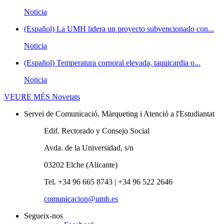
Noticia
(Español) La UMH lidera un proyecto subvencionado con...
Noticia
(Español) Temperatura corporal elevada, taquicardia o...
Noticia
VEURE MÉS
Novetats
Servei de Comunicació, Màrqueting i Atenció a l'Estudiantat
Edif. Rectorado y Consejo Social
Avda. de la Universidad, s/n
03202 Elche (Alicante)
Tel. +34 96 665 8743 | +34 96 522 2646
comunicacion@umh.es
Segueix-nos