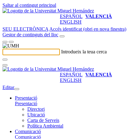
Saltar al contingut principal
ESPAÑOL
VALENCIÀ
ENGLISH
SEU ELECTRÒNICA
Accés identificat (obri en nova finestra)
Gestor de continguts del lloc
Introdueix la teua cerca
ESPAÑOL
VALENCIÀ
ENGLISH
Editar
Presentació
Presentació
Directori
Ubicació
Carta de Serveis
Política Ambiental
Comunicació
Comunicació