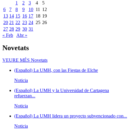
1
2
3
4
5
6
7
8
9
10
11
12
13
14
15
16
17
18
19
20
21
22
23
24
25
26
27
28
29
30
31
« Feb
Abr »
Novetats
VEURE MÉS
Novetats
(Español) La UMH, con las Fiestas de Elche
Noticia
(Español) La UMH y la Universidad de Cartagena
refuerzan...
Noticia
(Español) La UMH lidera un proyecto subvencionado con...
Noticia