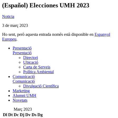
(Español) Elecciones UMH 2023
Noticia
3 de març 2023
Ho sent, però aquesta entrada només està disponible en
Espanyol
Europeu
.
Presentació
Presentació
Directori
Ubicació
Carta de Serveis
Política Ambiental
Comunicació
Comunicació
Divulgació Científica
Marketing
Alumni UMH
Novetats
Març 2023
Dl
Dt
Dc
Dj
Dv
Ds
Dg