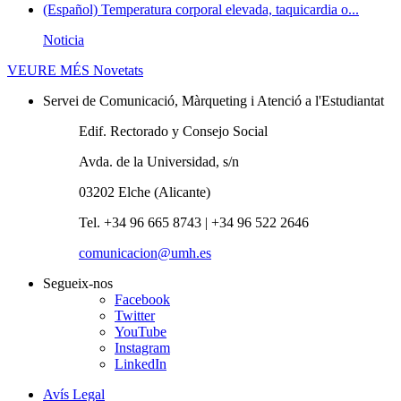
(Español) Temperatura corporal elevada, taquicardia o...
Noticia
VEURE MÉS
Novetats
Servei de Comunicació, Màrqueting i Atenció a l'Estudiantat
Edif. Rectorado y Consejo Social
Avda. de la Universidad, s/n
03202 Elche (Alicante)
Tel. +34 96 665 8743 | +34 96 522 2646
comunicacion@umh.es
Segueix-nos
Facebook
Twitter
YouTube
Instagram
LinkedIn
Avís Legal