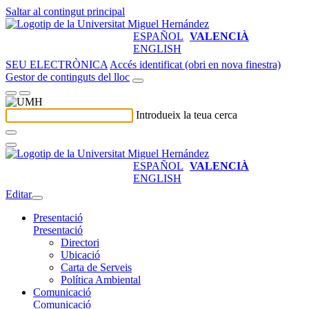
Saltar al contingut principal
ESPAÑOL
VALENCIÀ
ENGLISH
SEU ELECTRÒNICA
Accés identificat (obri en nova finestra)
Gestor de continguts del lloc
Introdueix la teua cerca
ESPAÑOL
VALENCIÀ
ENGLISH
Editar
Presentació
Presentació
Directori
Ubicació
Carta de Serveis
Política Ambiental
Comunicació
Comunicació