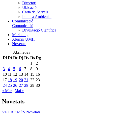
Directori
Ubicació
Carta de Serveis
Política Ambiental
Comunicació
Comunicació
Divulgació Científica
Marketing
Alumni UMH
Novetats
Abril 2023
Dl
Dt
Dc
Dj
Dv
Ds
Dg
1
2
3
4
5
6
7
8
9
10
11
12
13
14
15
16
17
18
19
20
21
22
23
24
25
26
27
28
29
30
« Mar
Mai »
Novetats
VEURE MÉS
Novetats