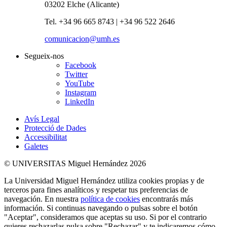
03202 Elche (Alicante)
Tel. +34 96 665 8743 | +34 96 522 2646
comunicacion@umh.es
Segueix-nos
Facebook
Twitter
YouTube
Instagram
LinkedIn
Avís Legal
Protecció de Dades
Accessibilitat
Galetes
© UNIVERSITAS Miguel Hernández 2026
La Universidad Miguel Hernández utiliza cookies propias y de
terceros para fines analíticos y respetar tus preferencias de
navegación. En nuestra
política de cookies
encontrarás más
información. Si continuas navegando o pulsas sobre el botón
"Aceptar", consideramos que aceptas su uso. Si por el contrario
quieres rechazarlas pulsa sobre "Rechazar" y te indicaremos cómo