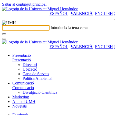
Saltar al contingut principal
ESPAÑOL
VALENCIÀ
ENGLISH
Introdueix la teua cerca
ESPAÑOL
VALENCIÀ
ENGLISH
Presentació
Presentació
Directori
Ubicació
Carta de Serveis
Política Ambiental
Comunicació
Comunicació
Divulgació Científica
Marketing
Alumni UMH
Novetats
Facebook