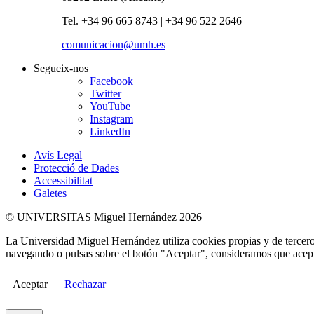
Tel. +34 96 665 8743 | +34 96 522 2646
comunicacion@umh.es
Segueix-nos
Facebook
Twitter
YouTube
Instagram
LinkedIn
Avís Legal
Protecció de Dades
Accessibilitat
Galetes
© UNIVERSITAS Miguel Hernández 2026
La Universidad Miguel Hernández utiliza cookies propias y de terceros
navegando o pulsas sobre el botón "Aceptar", consideramos que acepta
Aceptar
Rechazar