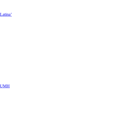
Latina’
la UMH