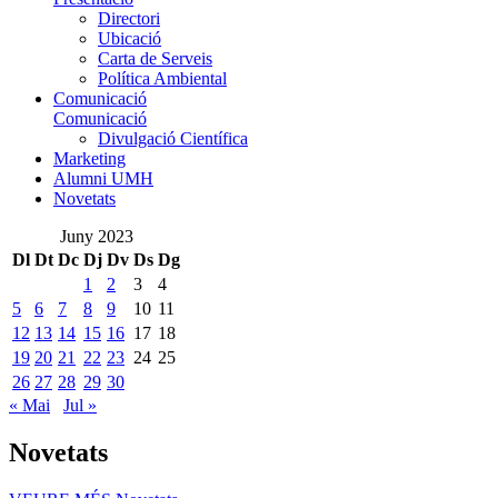
Directori
Ubicació
Carta de Serveis
Política Ambiental
Comunicació
Comunicació
Divulgació Científica
Marketing
Alumni UMH
Novetats
Juny 2023
Dl
Dt
Dc
Dj
Dv
Ds
Dg
1
2
3
4
5
6
7
8
9
10
11
12
13
14
15
16
17
18
19
20
21
22
23
24
25
26
27
28
29
30
« Mai
Jul »
Novetats