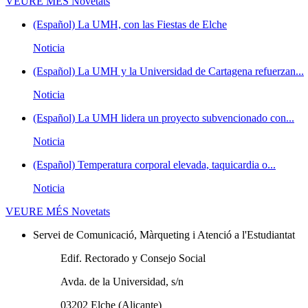
VEURE MÉS
Novetats
(Español) La UMH, con las Fiestas de Elche
Noticia
(Español) La UMH y la Universidad de Cartagena refuerzan...
Noticia
(Español) La UMH lidera un proyecto subvencionado con...
Noticia
(Español) Temperatura corporal elevada, taquicardia o...
Noticia
VEURE MÉS
Novetats
Servei de Comunicació, Màrqueting i Atenció a l'Estudiantat
Edif. Rectorado y Consejo Social
Avda. de la Universidad, s/n
03202 Elche (Alicante)