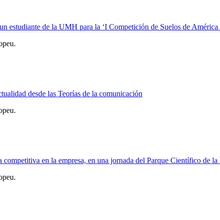
 un estudiante de la UMH para la ‘I Competición de Suelos de América 
opeu.
ctualidad desde las Teorías de la comunicación
opeu.
taja competitiva en la empresa, en una jornada del Parque Científico de 
opeu.