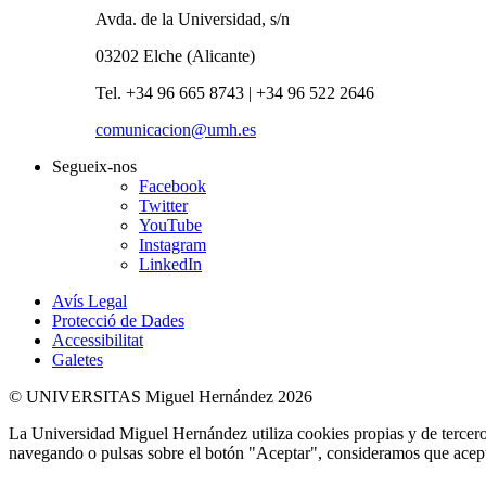
Avda. de la Universidad, s/n
03202 Elche (Alicante)
Tel. +34 96 665 8743 | +34 96 522 2646
comunicacion@umh.es
Segueix-nos
Facebook
Twitter
YouTube
Instagram
LinkedIn
Avís Legal
Protecció de Dades
Accessibilitat
Galetes
© UNIVERSITAS Miguel Hernández 2026
La Universidad Miguel Hernández utiliza cookies propias y de terceros
navegando o pulsas sobre el botón "Aceptar", consideramos que acepta