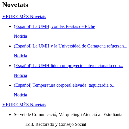
Novetats
VEURE MÉS
Novetats
(Español) La UMH, con las Fiestas de Elche
Noticia
(Español) La UMH y la Universidad de Cartagena refuerzan...
Noticia
(Español) La UMH lidera un proyecto subvencionado con...
Noticia
(Español) Temperatura corporal elevada, taquicardia o...
Noticia
VEURE MÉS
Novetats
Servei de Comunicació, Màrqueting i Atenció a l'Estudiantat
Edif. Rectorado y Consejo Social