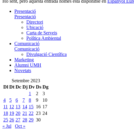
Ho sent, però aquesta entrada només està disponible en
Espanyol Eur
Presentació
Presentació
Directori
Ubicació
Carta de Serveis
Política Ambiental
Comunicació
Comunicació
Divulgació Científica
Marketing
Alumni UMH
Novetats
Setembre 2023
Dl
Dt
Dc
Dj
Dv
Ds
Dg
1
2
3
4
5
6
7
8
9
10
11
12
13
14
15
16
17
18
19
20
21
22
23
24
25
26
27
28
29
30
« Jul
Oct »