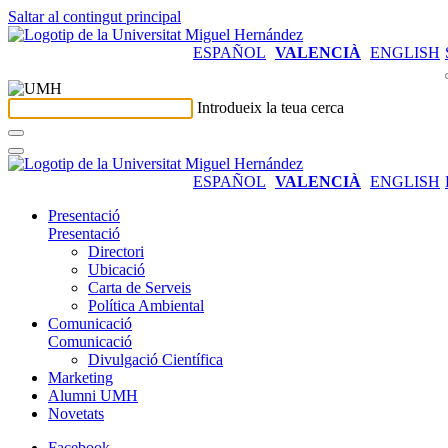
Saltar al contingut principal
ESPAÑOL
VALENCIÀ
ENGLISH
Introdueix la teua cerca
ESPAÑOL
VALENCIÀ
ENGLISH
Presentació
Presentació
Directori
Ubicació
Carta de Serveis
Política Ambiental
Comunicació
Comunicació
Divulgació Científica
Marketing
Alumni UMH
Novetats
Facebook