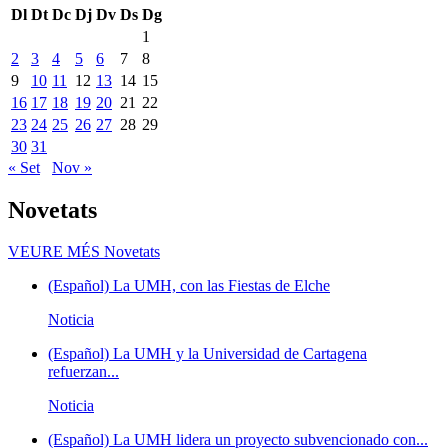
Dl
Dt
Dc
Dj
Dv
Ds
Dg
1
2
3
4
5
6
7
8
9
10
11
12
13
14
15
16
17
18
19
20
21
22
23
24
25
26
27
28
29
30
31
« Set
Nov »
Novetats
VEURE MÉS
Novetats
(Español) La UMH, con las Fiestas de Elche
Noticia
(Español) La UMH y la Universidad de Cartagena
refuerzan...
Noticia
(Español) La UMH lidera un proyecto subvencionado con...