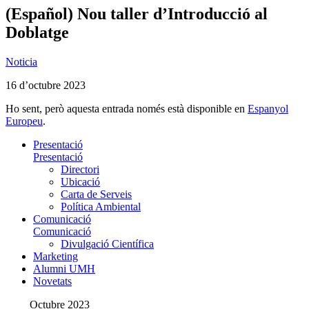
(Español) Nou taller d’Introducció al
Doblatge
Noticia
16 d’octubre 2023
Ho sent, però aquesta entrada només està disponible en
Espanyol
Europeu
.
Presentació
Presentació
Directori
Ubicació
Carta de Serveis
Política Ambiental
Comunicació
Comunicació
Divulgació Científica
Marketing
Alumni UMH
Novetats
Octubre 2023