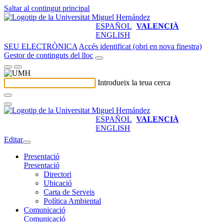
Saltar al contingut principal
ESPAÑOL
VALENCIÀ
ENGLISH
SEU ELECTRÒNICA
Accés identificat (obri en nova finestra)
Gestor de continguts del lloc
Introdueix la teua cerca
ESPAÑOL
VALENCIÀ
ENGLISH
Editar
Presentació
Presentació
Directori
Ubicació
Carta de Serveis
Política Ambiental
Comunicació
Comunicació