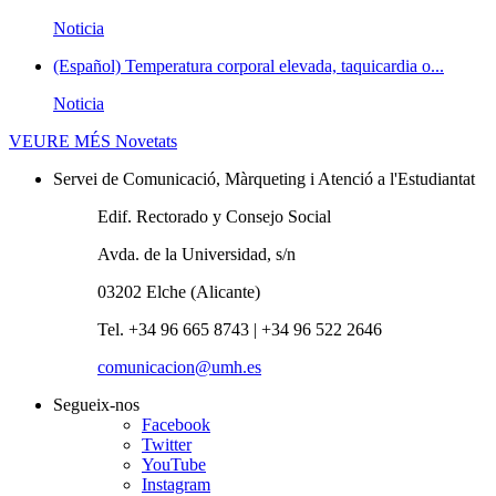
Noticia
(Español) Temperatura corporal elevada, taquicardia o...
Noticia
VEURE MÉS
Novetats
Servei de Comunicació, Màrqueting i Atenció a l'Estudiantat
Edif. Rectorado y Consejo Social
Avda. de la Universidad, s/n
03202 Elche (Alicante)
Tel. +34 96 665 8743 | +34 96 522 2646
comunicacion@umh.es
Segueix-nos
Facebook
Twitter
YouTube
Instagram