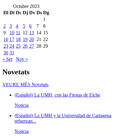
Octubre 2023
Dl
Dt
Dc
Dj
Dv
Ds
Dg
1
2
3
4
5
6
7
8
9
10
11
12
13
14
15
16
17
18
19
20
21
22
23
24
25
26
27
28
29
30
31
« Set
Nov »
Novetats
VEURE MÉS
Novetats
(Español) La UMH, con las Fiestas de Elche
Noticia
(Español) La UMH y la Universidad de Cartagena
refuerzan...
Noticia