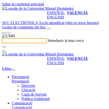
Saltar al contingut principal
ESPAÑOL
VALENCIÀ
ENGLISH
SEU ELECTRÒNICA
Accés identificat (obri en nova finestra)
Gestor de continguts del lloc
Introdueix la teua cerca
ESPAÑOL
VALENCIÀ
ENGLISH
Editar
Presentació
Presentació
Directori
Ubicació
Carta de Serveis
Política Ambiental
Comunicació
Comunicació