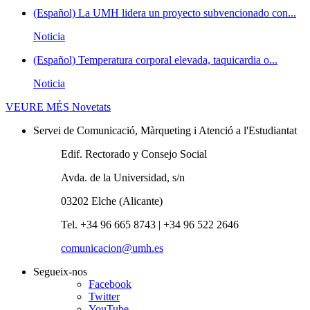
(Español) La UMH lidera un proyecto subvencionado con...
Noticia
(Español) Temperatura corporal elevada, taquicardia o...
Noticia
VEURE MÉS
Novetats
Servei de Comunicació, Màrqueting i Atenció a l'Estudiantat
Edif. Rectorado y Consejo Social
Avda. de la Universidad, s/n
03202 Elche (Alicante)
Tel. +34 96 665 8743 | +34 96 522 2646
comunicacion@umh.es
Segueix-nos
Facebook
Twitter
YouTube